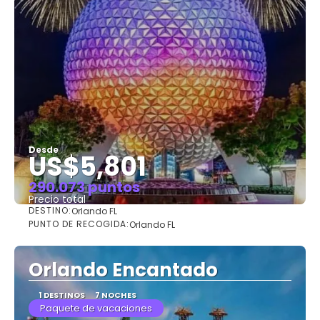
Desde
US$5,801
290.073 puntos
Precio total
DESTINO:
Orlando FL
Ver
PUNTO DE RECOGIDA:
Orlando FL
Orlando Encantado
1 DESTINOS
7 NOCHES
Paquete de vacaciones