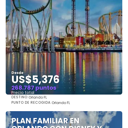
Desde
US$5,376
268.787 puntos
Precio total
DESTINO:
Orlando FL
Ver
PUNTO DE RECOGIDA:
Orlando FL
PLAN FAMILIAR EN