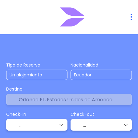
Alojamiento
Vuelos
Vuelo + Hote
+
Tipo de Reserva
Nacionalidad
Destino
Check-in
Check-out