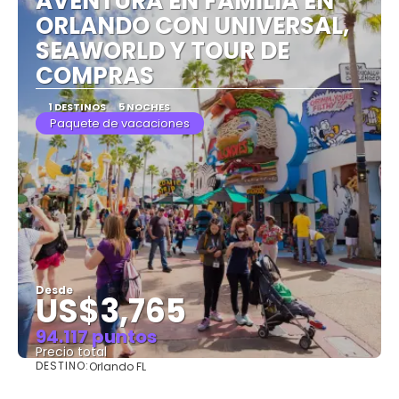
AVENTURA EN FAMILIA EN
ORLANDO CON UNIVERSAL,
SEAWORLD Y TOUR DE
COMPRAS
1 DESTINOS
5 NOCHES
Paquete de vacaciones
Desde
US$3,765
94.117 puntos
Precio total
DESTINO:
Orlando FL
Ver