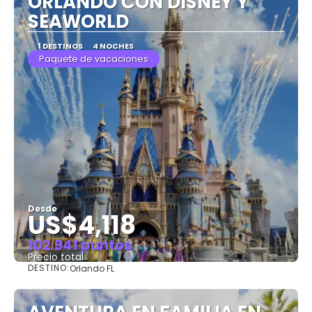
ORLANDO CON DISNEY Y
SEAWORLD
1 DESTINOS
4 NOCHES
Paquete de vacaciones
Desde
US$4,118
102.941 puntos
Precio total
DESTINO:
Orlando FL
Ver