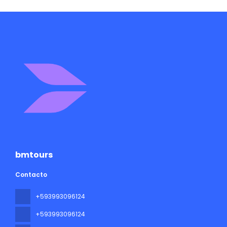
bmtours
Contacto
+593993096124
+593993096124