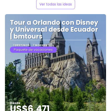
Ver todas las ideas
Tour a Orlando con Disney
y Universal desde Ecuador
| bmtours
1 DESTINOS
7 NOCHES
Paquete de vacaciones
Desde
US$6,471