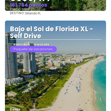
161.764 puntos
Precio total
DESTINO:
Orlando FL
Ver
Bajo el Sol de Florida XL -
Self Drive
5 DESTINOS
10 NOCHES
Paquete de vacaciones
Desde