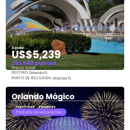
Desde
US$5,239
261.948 puntos
Precio total
DESTINO:
Orlando FL
Ver
PUNTO DE RECOGIDA:
Orlando FL
Orlando Mágico
1 DESTINOS
6 NOCHES
Paquete de vacaciones