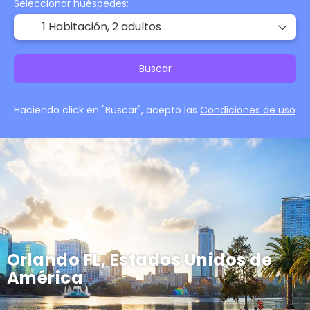
Seleccionar huéspedes:
1 Habitación,
2 adultos
Buscar
Haciendo click en "Buscar", acepto las
Condiciones de uso
Orlando FL, Estados Unidos de
América