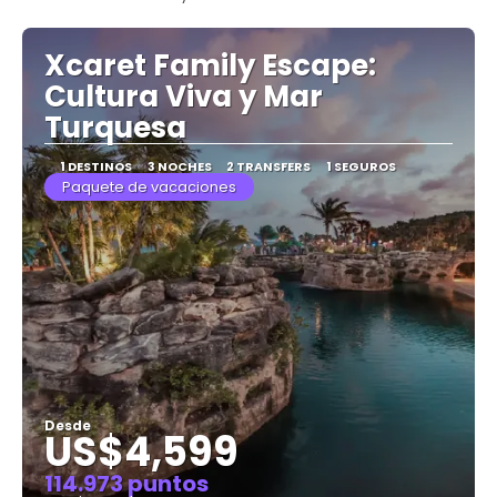
Ver
Xcaret Family Escape:
Cultura Viva y Mar
Turquesa
1 DESTINOS
3 NOCHES
2 TRANSFERS
1 SEGUROS
Paquete de vacaciones
Desde
US$4,599
114.973 puntos