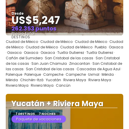
Desde
US$5,247
262.353 puntos
Precio total
DESTINOS
Ver
Ciudad de México · Ciudad de México · Ciudad de México · Ciudad
de México · Ciudad de México · Ciudad de México · Puebla · Oaxaca
· Oaxaca · Oaxaca · Oaxaca · Tuxtla Gutierrez · Tuxtla Gutierrez ·
Cañón del Sumidero · San Cristobal de las casas · San Cristobal
de las casas · San Juan Chamula · Zinacantan · San Cristobal de
las casas · San Cristobal de las casas · Cascadas de Agua Azul ·
Palenque · Palenque · Campeche · Campeche · Uxmal · Mérida ·
Mérida · Chichén-Itzá · Yucatán · Riviera Maya · Riviera Maya ·
Riviera Maya · Riviera Maya · Cancún
Yucatán + Riviera Maya
7 DESTINOS
7 NOCHES
Paquete de vacaciones