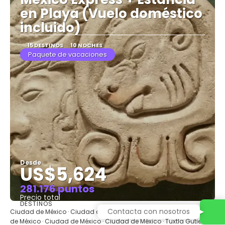
en Playa (Vuelo doméstico
incluido)
15 DESTINOS
10 NOCHES
Paquete de vacaciones
Desde
US$5,624
281.176 puntos
Precio total
DESTINOS
Ver
Contacta con nosotros
Ciudad de México · Ciudad de México · Ciudad de México · Ciudad
de México · Ciudad de México · Ciudad de México · Tuxtla Gutierrez ·