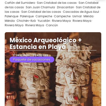
Cañón del Sumidero · San Cristobal de las casas · San Cristobal
de las casas · San Juan Chamula · Zinacantan · San Cristobal de
las casas · San Cristobal de las casas · Cascadas de Agua Azul ·
Palenque · Palenque · Campeche · Campeche · Uxmal · Mérida ·
Mérida · Chichén-Itzá · Yucatán · Riviera Maya · Riviera Maya ·
Riviera Maya · Riviera Maya · Cancún
México Arqueológico +
Estancia en Playa
17 DESTINOS
13 NOCHES
Paquete de vacaciones