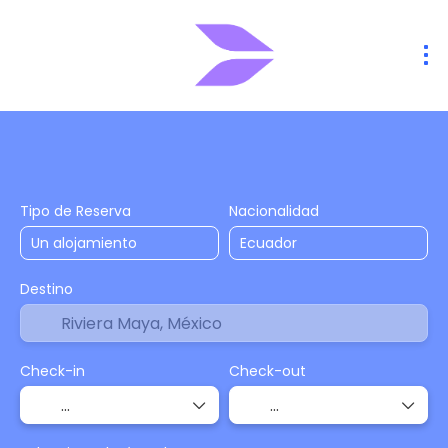
Alojamiento
Vuelos
Vuelo + Hote
+
Tipo de Reserva
Nacionalidad
Destino
Check-in
Check-out