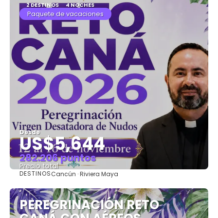
2 DESTINOS
4 NOCHES
Paquete de vacaciones
Desde
US$5,644
282.206 puntos
Precio total
DESTINOS
Cancún · Riviera Maya
Ver
PEREGRINACIÓN RETO