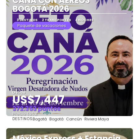
CANÁ CON AÉREOS
BOGOTÁ 2026
3 DESTINOS
2 TRANSPORTES
4 NOCHES
Paquete de vacaciones
Desde
US$7,447
372.353 puntos
Precio total
DESTINOS
Bogotá · Bogotá · Cancún · Riviera Maya
Ver
México Express + Estancia