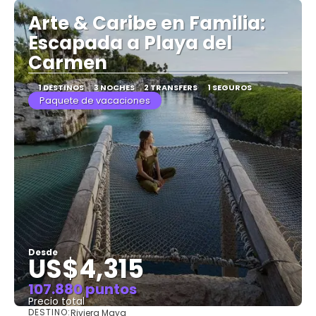
Arte & Caribe en Familia:
Escapada a Playa del
Carmen
1 DESTINOS
3 NOCHES
2 TRANSFERS
1 SEGUROS
Paquete de vacaciones
Desde
US$4,315
107.880 puntos
Precio total
DESTINO:
Riviera Maya