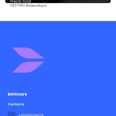
Precio total
DESTINO:
Riviera Maya
Ver
bmtours
Contacto
+593993096124