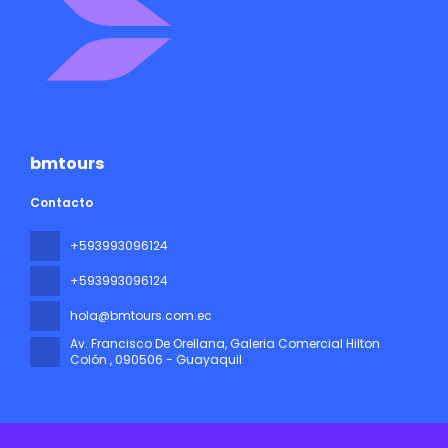
bmtours
Contacto
+593993096124
+593993096124
hola@bmtours.com.ec
Av. Francisco De Orellana, Galeria Comercial Hilton
Colón
, 090506 - Guayaquil