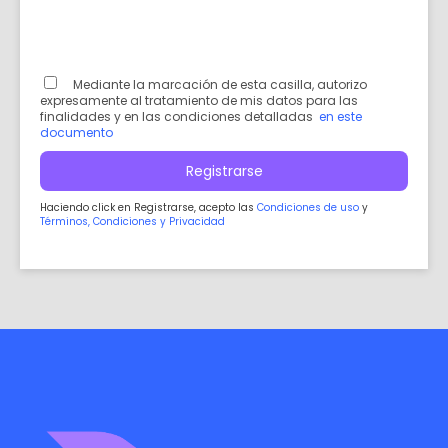
Mediante la marcación de esta casilla, autorizo
expresamente al tratamiento de mis datos para las
finalidades y en las condiciones detalladas
en este
documento
Registrarse
Haciendo click en Registrarse, acepto las
Condiciones de uso
y
Términos, Condiciones y Privacidad