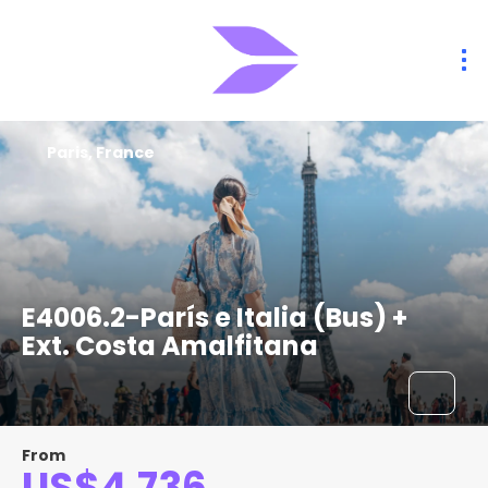
Paris, France
E4006.2-París e Italia (Bus) +
Ext. Costa Amalfitana
From
US$4,736