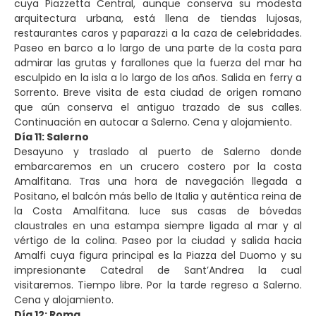
cuya Piazzetta Central, aunque conserva su modesta
arquitectura urbana, está llena de tiendas lujosas,
restaurantes caros y paparazzi a la caza de celebridades.
Paseo en barco a lo largo de una parte de la costa para
admirar las grutas y farallones que la fuerza del mar ha
esculpido en la isla a lo largo de los años. Salida en ferry a
Sorrento. Breve visita de esta ciudad de origen romano
que aún conserva el antiguo trazado de sus calles.
Continuación en autocar a Salerno. Cena y alojamiento.
Día 11: Salerno
Desayuno y traslado al puerto de Salerno donde
embarcaremos en un crucero costero por la costa
Amalfitana. Tras una hora de navegación llegada a
Positano, el balcón más bello de Italia y auténtica reina de
la Costa Amalfitana. luce sus casas de bóvedas
claustrales en una estampa siempre ligada al mar y al
vértigo de la colina. Paseo por la ciudad y salida hacia
Amalfi cuya figura principal es la Piazza del Duomo y su
impresionante Catedral de Sant’Andrea la cual
visitaremos. Tiempo libre. Por la tarde regreso a Salerno.
Cena y alojamiento.
Día 12: Roma