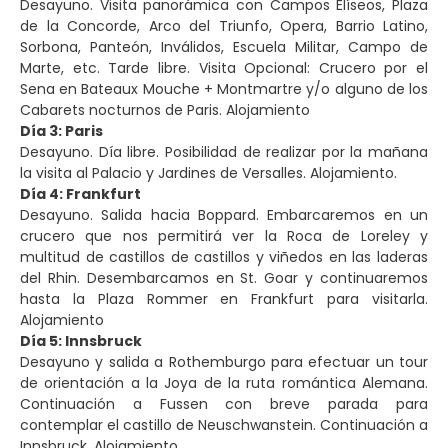
Desayuno. Visita panorámica con Campos Elíseos, Plaza
de la Concorde, Arco del Triunfo, Opera, Barrio Latino,
Sorbona, Panteón, Inválidos, Escuela Militar, Campo de
Marte, etc. Tarde libre. Visita Opcional: Crucero por el
Sena en Bateaux Mouche + Montmartre y/o alguno de los
Cabarets nocturnos de Paris. Alojamiento
Día 3: Paris
Desayuno. Día libre. Posibilidad de realizar por la mañana
la visita al Palacio y Jardines de Versalles. Alojamiento.
Día 4: Frankfurt
Desayuno. Salida hacia Boppard. Embarcaremos en un
crucero que nos permitirá ver la Roca de Loreley y
multitud de castillos de castillos y viñedos en las laderas
del Rhin. Desembarcamos en St. Goar y continuaremos
hasta la Plaza Rommer en Frankfurt para visitarla.
Alojamiento
Día 5: Innsbruck
Desayuno y salida a Rothemburgo para efectuar un tour
de orientación a la Joya de la ruta romántica Alemana.
Continuación a Fussen con breve parada para
contemplar el castillo de Neuschwanstein. Continuación a
Innsbruck. Alojamiento.