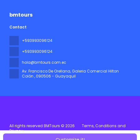
bmtours
Contact
+593993096124
+593993096124
hola@bmtours.com.ec
Av. Francisco De Orellana, Galeria Comercial Hilton
Colón
, 090506 - Guayaquil
All rights reserved BMTours © 2026
Terms, Conditions and
Privacy
Customize it!