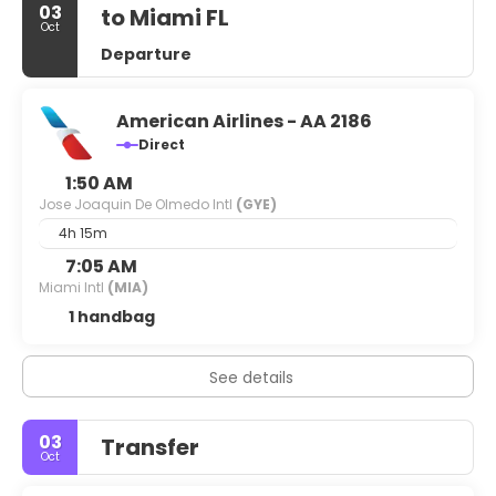
03
to Miami FL
Oct
Departure
American Airlines - AA 2186
Direct
1:50 AM
Jose Joaquin De Olmedo Intl
(GYE)
4h 15m
7:05 AM
Miami Intl
(MIA)
1 handbag
See details
03
Transfer
Oct