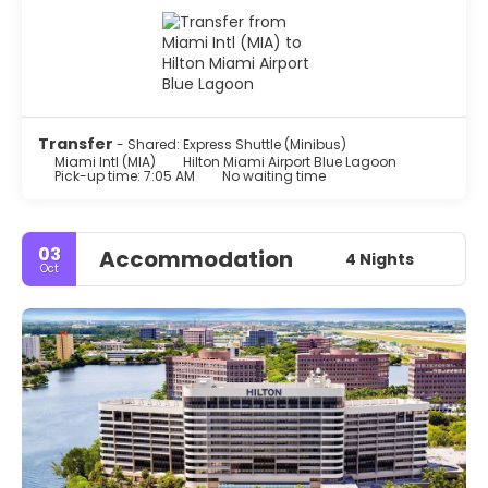
Transfer
- Shared: Express Shuttle (Minibus)
Miami Intl (MIA)
Hilton Miami Airport Blue Lagoon
Pick-up time: 7:05 AM
No waiting time
03
Accommodation
4 Nights
Oct