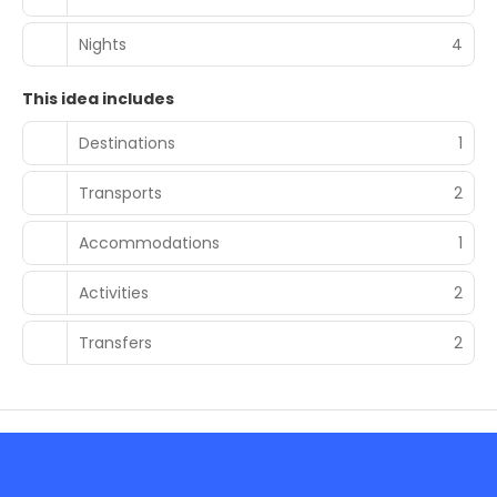
Nights
4
This idea includes
Destinations
1
Transports
2
Accommodations
1
Activities
2
Transfers
2