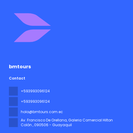
bmtours
Contact
+593993096124
+593993096124
hola@bmtours.com.ec
Av. Francisco De Orellana, Galeria Comercial Hilton
Colón
, 090506 - Guayaquil