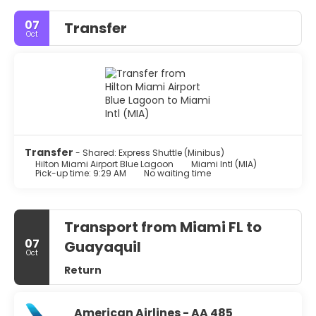
07
Transfer
Oct
Transfer
- Shared: Express Shuttle (Minibus)
Hilton Miami Airport Blue Lagoon
Miami Intl (MIA)
Pick-up time: 9:29 AM
No waiting time
Transport from Miami FL to
07
Guayaquil
Oct
Return
American Airlines - AA 485