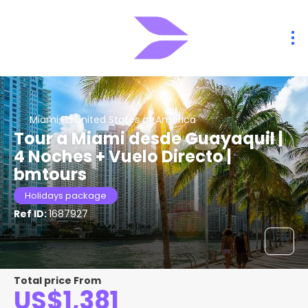
Miami FL, United States of America
Tour a Miami desde Guayaquil |
4 Noches + Vuelo Directo |
bmtours
Holidays package
Ref ID:
1687927
Total price From
US$1,381