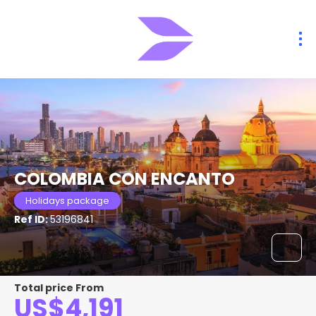
COLOMBIA CON ENCANTO
Holidays package
Ref ID:
53196841
Total price From
US$4,191