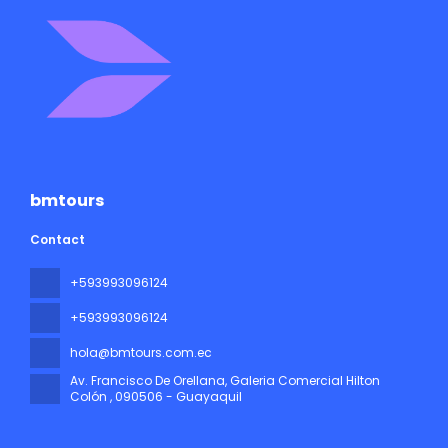
bmtours
Contact
+593993096124
+593993096124
hola@bmtours.com.ec
Av. Francisco De Orellana, Galeria Comercial Hilton
Colón
, 090506 - Guayaquil