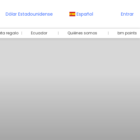
Dólar Estadounidense
Español
Entrar
eta regalo
Ecuador
Quiénes somos
bm points