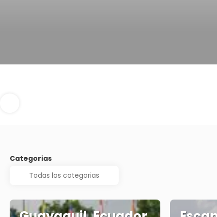
Categorias
Guayaquil, Ecuador
Escap