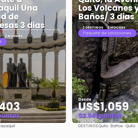
quil Una
Los Volcanes 
d de
Baños/ 3 dias
esas 3 dias
2 DESTINOS
3 NOCHES
Paquete de vacaciones
S
2 NOCHES
l
Desde
403
US$1,059
puntos
52.941 puntos
l
Precio total
DESTINOS
ayaquil
Quito · Baños · Quito
Ver
Ver