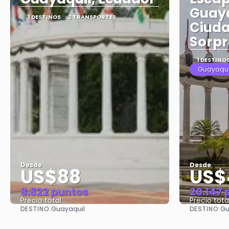
Guaya
1 DESTINOS
2 TRANSPORTES
Ciuda
Sorpr
1 DESTINO
Guayaqui
Desde
Desde
US$88
US$
8.822 puntos
20.147 
Precio total
Precio tota
DESTINO:
DESTINO:
Guayaquil
Gu
Ver