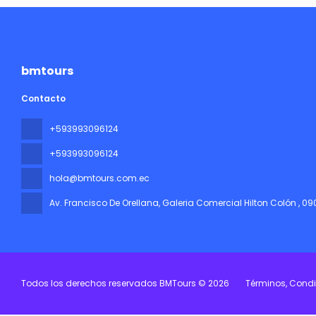
bmtours
Contacto
+593993096124
+593993096124
hola@bmtours.com.ec
Av. Francisco De Orellana, Galeria Comercial Hilton Colón
, 0
Todos los derechos reservados BMTours © 2026
Términos, Condi