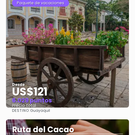
Paquete de vacaciones
Desde
US$121
6.029 puntos
Precio total
DESTINO:
Guayaquil
Ver
Ruta del Cacao