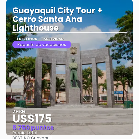
Guayaquil City Tour +
Cerro Santa Ana
Lighthouse
1 DESTINOS
1 ACTIVIDAD
Paquete de vacaciones
Desde
US$175
8.750 puntos
Precio total
DESTINO:
Guayaquil