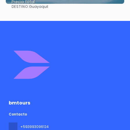
Precio total
DESTINO:
Guayaquil
Ver
bmtours
Contacto
+593993096124