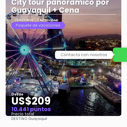
City tour panoramico por
Guayaquil + Cena
1 DESTINOS
1 ACTIVIDAD
Paquete de vacaciones
Contacta con nosotros
Desde
US$209
10.441 puntos
Precio total
DESTINO:
Guayaquil
Ver