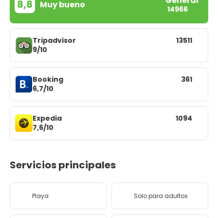
General
8,8
Muy bueno
14966
Tripadvisor
13511
9/10
Booking
361
6,7/10
Expedia
1094
7,6/10
Servicios principales
Playa
Solo para adultos