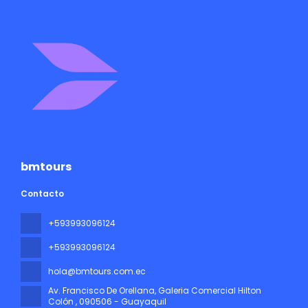
bmtours
Contacto
+593993096124
+593993096124
hola@bmtours.com.ec
Av. Francisco De Orellana, Galeria Comercial Hilton
Colón
, 090506 - Guayaquil