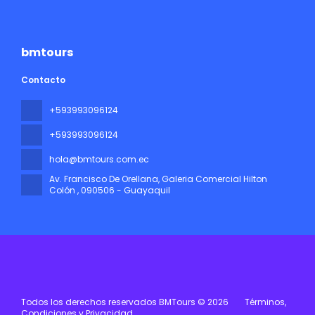
bmtours
Contacto
+593993096124
+593993096124
hola@bmtours.com.ec
Av. Francisco De Orellana, Galeria Comercial Hilton
Colón
, 090506 - Guayaquil
Todos los derechos reservados BMTours © 2026
Términos,
Condiciones y Privacidad