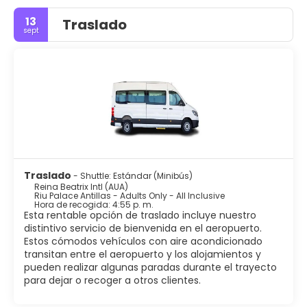
inclusive y una amplia gama de actividades acuáticas,
13
Traslado
Aruba te espera con los brazos abiertos.⁣
sept
>Playas paradisíacas de aguas cristalinas.⁣
>Resorts all inclusive para una experiencia sin
preocupaciones.⁣
>Actividades acuáticas emocionantes como snorkel y
buceo.⁣
>Rica historia y cultura para explorar.⁣
>Gastronomía local única con sabores del Caribe.⁣
>Compras libres de impuestos en Oranjestad.⁣
>Vida nocturna animada en Palm Beach.⁣
Traslado
- Shuttle: Estándar (Minibús)
¡Ven a Aruba y descubre un paraíso caribeño que te
Reina Beatrix Intl (AUA)
dejará sin aliento!
Riu Palace Antillas - Adults Only - All Inclusive
Hora de recogida: 4:55 p. m.
Esta rentable opción de traslado incluye nuestro
distintivo servicio de bienvenida en el aeropuerto.
Estos cómodos vehículos con aire acondicionado
transitan entre el aeropuerto y los alojamientos y
pueden realizar algunas paradas durante el trayecto
para dejar o recoger a otros clientes.