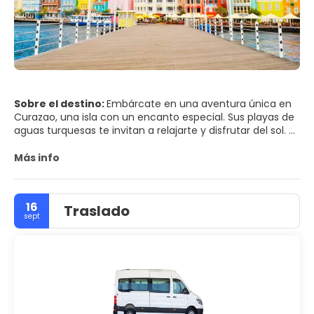
Sobre el destino:
Embárcate en una aventura única en
Curazao, una isla con un encanto especial. Sus playas de
aguas turquesas te invitan a relajarte y disfrutar del sol. ⁣
Descubre la belleza arquitectónica de Willemstad, con
Más info
sus casas de colores y su rica historia colonial. ⁣
Con resorts todo incluido y actividades emocionantes,
16
Traslado
Curazao te brinda una experiencia inolvidable.⁣
sept
>Playas de aguas turquesas y arenas blancas.⁣
>Resorts todo incluido para una estancia cómoda y
relajante.⁣
>Explora el encanto colonial de Willemstad.⁣
>Buceo y snorkel en el Parque Nacional Submarino de
Curazao.⁣