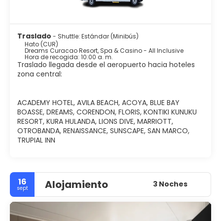
>Gastronomía única que fusiona influencias caribeñas y
europeas.⁣
>Descubre la rica cultura y las tradiciones locales.⁣
>Mercados coloridos para disfrutar de compras
Traslado
- Shuttle: Estándar (Minibús)
auténticas.⁣
Hato (CUR)
>¡Ven a Curazao y vive una experiencia inolvidable en
Dreams Curacao Resort, Spa & Casino - All Inclusive
Hora de recogida: 10:00 a. m.
este paraíso tropical!⁣
Traslado llegada desde el aeropuerto hacia hoteles
zona central:
¡Atrévete a vivir la magia de Aruba y Curazao! Reserva
ahora tu paquete turístico y descubre la combinación
perfecta de relajación, aventura y belleza caribeña.
ACADEMY HOTEL, AVILA BEACH, ACOYA, BLUE BAY
BOASSE, DREAMS, CORENDON, FLORIS, KONTIKI KUNUKU
RESORT, KURA HULANDA, LIONS DIVE, MARRIOTT,
OTROBANDA, RENAISSANCE, SUNSCAPE, SAN MARCO,
TRUPIAL INN
16
Alojamiento
3 Noches
sept