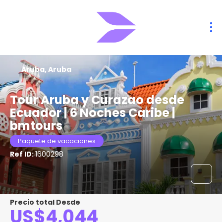
Aruba, Aruba
Tour Aruba y Curazao desde
Ecuador | 6 Noches Caribe |
bmtours
Paquete de vacaciones
Ref ID:
1600298
Precio total Desde
US$4,044