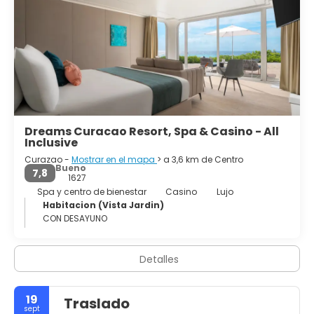
Dreams Curacao Resort, Spa & Casino - All
Inclusive
Curazao -
Mostrar en el mapa
> a 3,6 km de Centro
Bueno
7,8
1627
Spa y centro de bienestar
Casino
Lujo
Habitacion (Vista Jardin)
CON DESAYUNO
Detalles
19
Traslado
sept