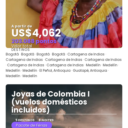
A partir de
US$4,062
203.088 pontos
Valor total
DESTINOS
Saiba mais
Bogotá · Bogotá · Bogotá · Bogotá · Cartagena de Indias ·
Cartagena de Indias · Cartagena de Indias · Cartagena de Indias
· Cartagena de Indias · Cartagena de Indias · Medellín · Medellín ·
Medellín · Medellín · El Peñol, Antioquia · Guatapé, Antioquia ·
Medellín · Medellín
Joyas de Colombia I
(vuelos domésticos
incluidos)
5 DESTINOS
8 NOITES
Pacote de Férias