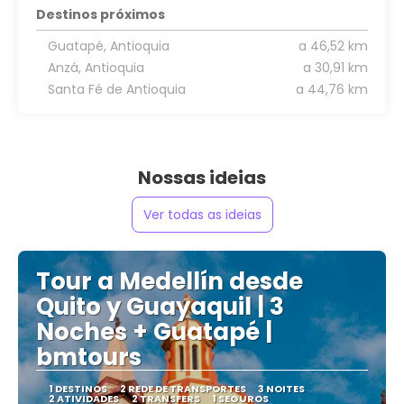
Destinos próximos
Guatapé, Antioquia
a 46,52 km
Anzá, Antioquia
a 30,91 km
Santa Fé de Antioquia
a 44,76 km
Nossas ideias
Ver todas as ideias
Tour a Medellín desde
Quito y Guayaquil | 3
Noches + Guatapé |
bmtours
1 DESTINOS
2 REDE DE TRANSPORTES
3 NOITES
2 ATIVIDADES
2 TRANSFERS
1 SEGUROS