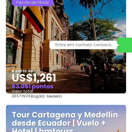
Pacote de Férias
Entre em contato conosco
A partir de
US$1,261
63.051 pontos
Valor total
DESTINOS
Bogotá · Medellín
Saiba mais
Tour Cartagena y Medellín
desde Ecuador | Vuelo +
Hotel | bmtours