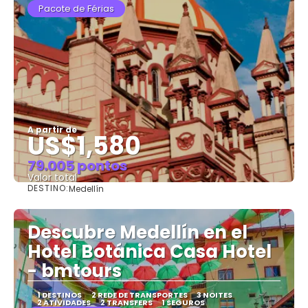
Pacote de Férias
A partir de
US$1,580
79.005 pontos
Valor total
DESTINO:
Medellín
Saiba mais
Descubre Medellín en el
Hotel Botánica Casa Hotel
- bmtours
1 DESTINOS
2 REDE DE TRANSPORTES
3 NOITES
2 ATIVIDADES
2 TRANSFERS
1 SEGUROS