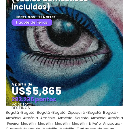
incluidos)
9 DESTINOS
12 NOITES
Pacote de Férias
A partir de
US$5,865
293.235 pontos
Valor total
DESTINOS
Saiba mais
Bogotá · Bogotá · Bogotá · Bogotá · Zipaquirá · Bogotá · Bogotá ·
Armênia · Armênia · Armênia · Armênia · Salento · Armênia · Armênia
· Pereira · Medellín · Medellín · Medellín · Medellín · El Peñol, Antioquia ·
Guatapé, Antioquia · Medellín · Medellín · Cartagena de Indias ·