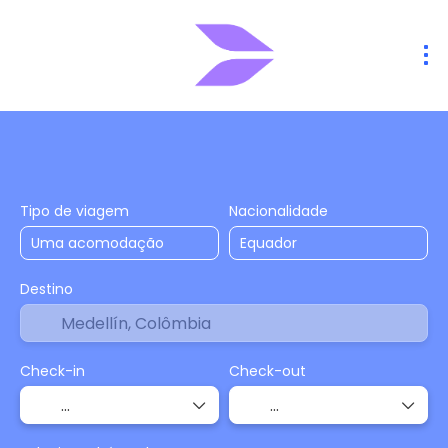
Hospedagens
Voos
Voo + Hotel
+
Tipo de viagem
Nacionalidade
Destino
Check-in
Check-out