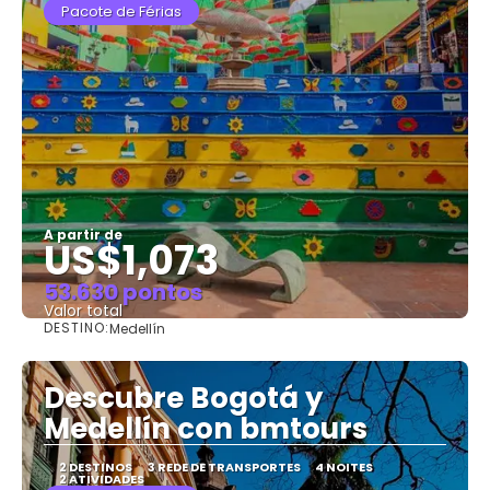
Pacote de Férias
A partir de
US$1,073
53.630 pontos
Valor total
DESTINO:
Medellín
Saiba mais
Descubre Bogotá y
Medellín con bmtours
2 DESTINOS
3 REDE DE TRANSPORTES
4 NOITES
2 ATIVIDADES