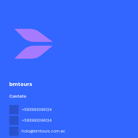
bmtours
Contato
+593993096124
+593993096124
hola@bmtours.com.ec