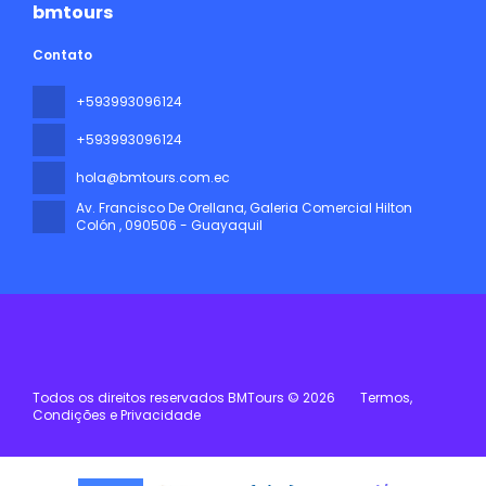
bmtours
Contato
+593993096124
+593993096124
hola@bmtours.com.ec
Av. Francisco De Orellana, Galeria Comercial Hilton
Colón
, 090506 - Guayaquil
Todos os direitos reservados BMTours © 2026
Termos,
Condições e Privacidade