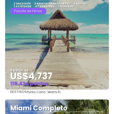
2 DESTINOS
3 REDE DE TRANSPORTES
4 NOITES
1 ATIVIDADE
4 TRANSFERS
1 SEGUROS
Pacote de Férias
A partir de
US$4,737
118.424 pontos
Valor total
DESTINOS
Punta Cana · Miami FL
Saiba mais
Miami Completo