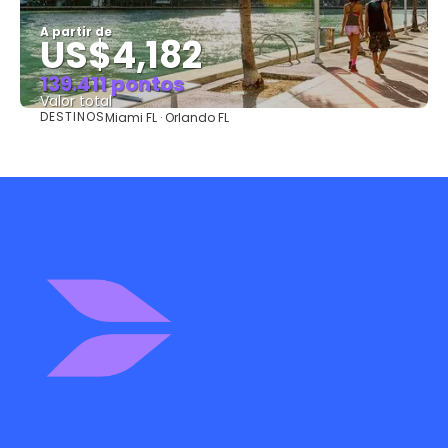
A partir de
US$4,182
139.411 pontos
Valor total
DESTINOS
Miami FL · Orlando FL
Saiba mais