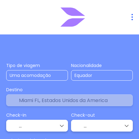
Hospedagens
Voos
Voo + Hotel
+
Tipo de viagem
Nacionalidade
Destino
Check-in
Check-out