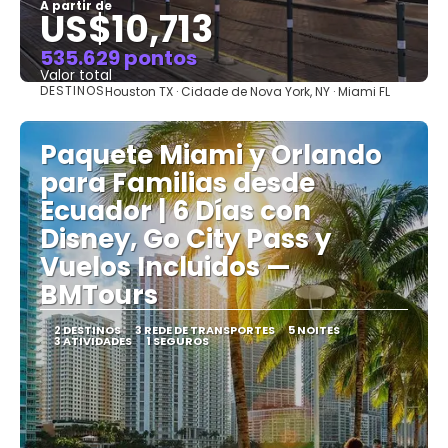
A partir de
US$10,713
535.629 pontos
Valor total
DESTINOS
Houston TX · Cidade de Nova York, NY · Miami FL
Saiba mais
Paquete Miami y Orlando
para Familias desde
Ecuador | 6 Días con
Disney, Go City Pass y
Vuelos Incluidos —
BMTours
2 DESTINOS
3 REDE DE TRANSPORTES
5 NOITES
3 ATIVIDADES
1 SEGUROS