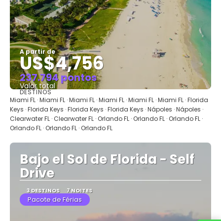
A partir de
US$4,756
237.794 pontos
Valor total
DESTINOS
Saiba mais
Miami FL · Miami FL · Miami FL · Miami FL · Miami FL · Miami FL · Florida
Keys · Florida Keys · Florida Keys · Florida Keys · Nápoles · Nápoles ·
Clearwater FL · Clearwater FL · Orlando FL · Orlando FL · Orlando FL ·
Orlando FL · Orlando FL · Orlando FL
Bajo el Sol de Florida - Self
Drive
3 DESTINOS
7 NOITES
Pacote de Férias