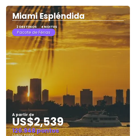
Miami Espléndida
2 DESTINOS
4 NOITES
Pacote de Férias
A partir de
US$2,539
126.948 pontos
Valor total