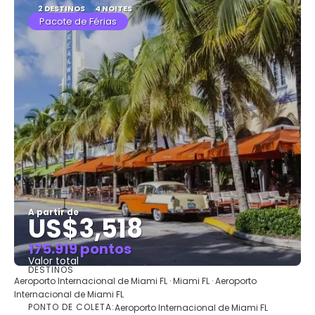
2 DESTINOS
4 NOITES
Pacote de Férias
A partir de
US$3,518
175.919 pontos
Valor total
DESTINOS
Saiba mais
Aeroporto Internacional de Miami FL · Miami FL · Aeroporto
Internacional de Miami FL
PONTO DE COLETA:
Aeroporto Internacional de Miami FL