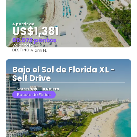
A partir de
US$1,381
69.072 pontos
Valor total
DESTINO:
Miami FL
Saiba mais
Bajo el Sol de Florida XL -
Self Drive
5 DESTINOS
10 NOITES
Pacote de Férias