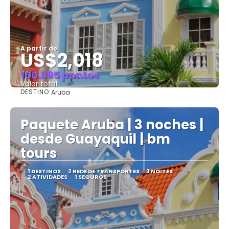
A partir de
US$2,018
100.895 pontos
Valor total
DESTINO:
Aruba
Saiba mais
Paquete Aruba | 3 noches |
desde Guayaquil | bm
tours
1 DESTINOS
2 REDE DE TRANSPORTES
3 NOITES
2 ATIVIDADES
1 SEGUROS