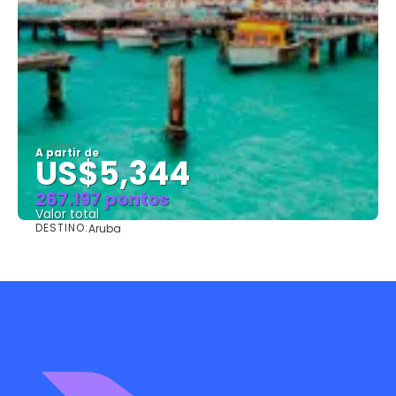
A partir de
US$5,344
267.197 pontos
Valor total
DESTINO:
Aruba
Saiba mais