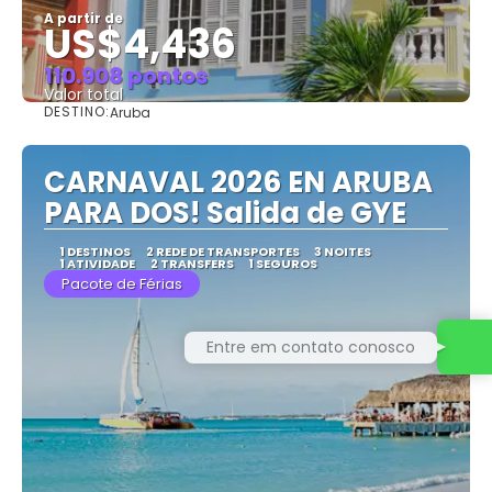
A partir de
US$4,436
110.908 pontos
Valor total
DESTINO:
Aruba
Saiba mais
CARNAVAL 2026 EN ARUBA
PARA DOS! Salida de GYE
1 DESTINOS
2 REDE DE TRANSPORTES
3 NOITES
1 ATIVIDADE
2 TRANSFERS
1 SEGUROS
Pacote de Férias
Entre em contato conosco