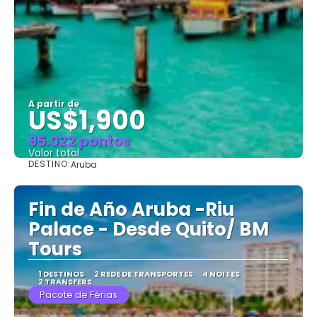
A partir de
US$1,900
95.022 pontos
Valor total
DESTINO:
Aruba
Saiba mais
Fin de Año Aruba -Riu
Palace - Desde Quito/ BM
Tours
1 DESTINOS
2 REDE DE TRANSPORTES
4 NOITES
2 TRANSFERS
Pacote de Férias