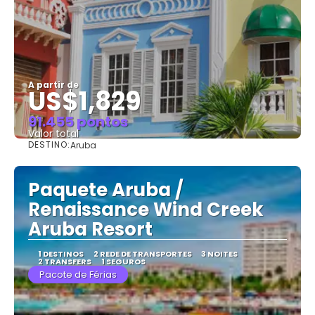
A partir de
US$1,829
91.455 pontos
Valor total
DESTINO:
Aruba
Saiba mais
Paquete Aruba /
Renaissance Wind Creek
Aruba Resort
1 DESTINOS
2 REDE DE TRANSPORTES
3 NOITES
2 TRANSFERS
1 SEGUROS
Pacote de Férias