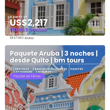
A partir de
US$2,217
110.843 pontos
Valor total
DESTINO:
Aruba
Saiba mais
Paquete Aruba | 3 noches |
desde Quito | bm tours
1 DESTINOS
2 REDE DE TRANSPORTES
3 NOITES
2 ATIVIDADES
1 SEGUROS
Pacote de Férias