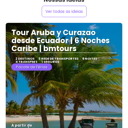
Ver todas as ideias
Tour Aruba y Curazao
desde Ecuador | 6 Noches
Caribe | bmtours
2 DESTINOS
3 REDE DE TRANSPORTES
6 NOITES
4 TRANSFERS
1 SEGUROS
Pacote de Férias
A partir de