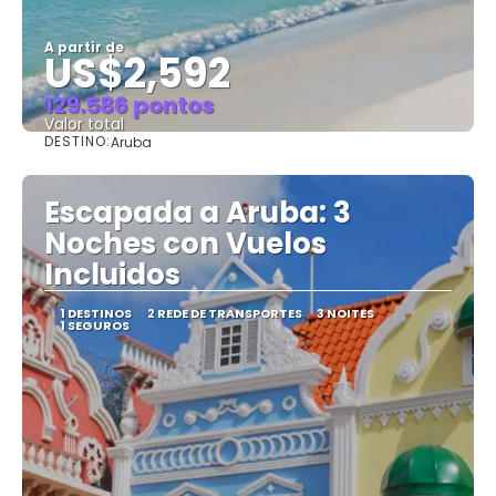
A partir de
US$2,592
129.586 pontos
Valor total
DESTINO:
Aruba
Saiba mais
Escapada a Aruba: 3
Noches con Vuelos
Incluidos
1 DESTINOS
2 REDE DE TRANSPORTES
3 NOITES
1 SEGUROS