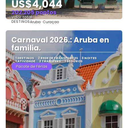
US$4,044
202.205 pontos
Valor total
DESTINOS
Aruba · Curaçao
Saiba mais
Carnaval 2026.: Aruba en
familia.
1 DESTINOS
2 REDE DE TRANSPORTES
3 NOITES
1 ATIVIDADE
2 TRANSFERS
1 SEGUROS
Pacote de Férias