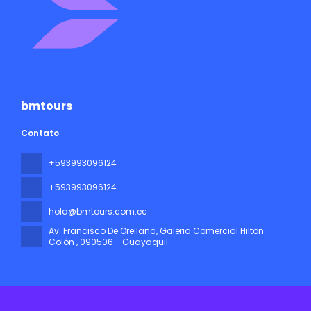
bmtours
Contato
+593993096124
+593993096124
hola@bmtours.com.ec
Av. Francisco De Orellana, Galeria Comercial Hilton
Colón
, 090506 - Guayaquil