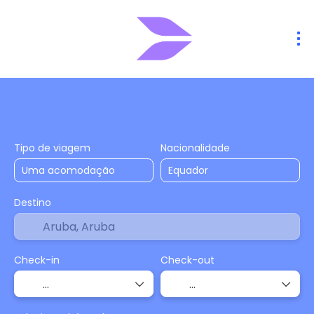
Hospedagens
Voos
Voo + Hotel
+
Tipo de viagem
Nacionalidade
Destino
Check-in
Check-out