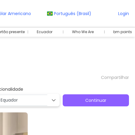
ólar Americano
Português (Brasil)
Login
rtão presente
Ecuador
Who We Are
bm points
Compartilhar
cionalidade
Continuar