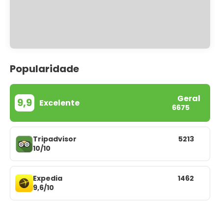
Popularidade
Geral
9,9
Excelente
6675
Tripadvisor
5213
10/10
Expedia
1462
9,6/10