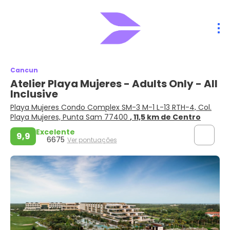
Cancun
Atelier Playa Mujeres - Adults Only - All
Inclusive
Playa Mujeres Condo Complex SM-3 M-1 L-13 RTH-4, Col.
Playa Mujeres, Punta Sam 77400
, 11,5 km de Centro
Excelente
9,9
6675
Ver pontuações