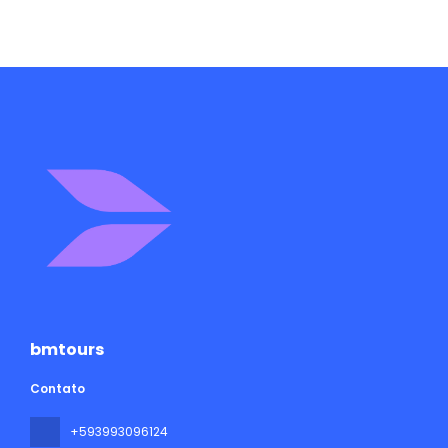
bmtours
Contato
+593993096124