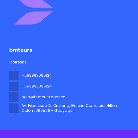
bmtours
Contact
+593993096124
+593993096124
hola@bmtours.com.ec
Av. Francisco De Orellana, Galeria Comercial Hilton
Colón
, 090506 - Guayaquil