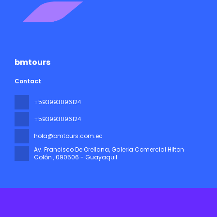
bmtours
Contact
+593993096124
+593993096124
hola@bmtours.com.ec
Av. Francisco De Orellana, Galeria Comercial Hilton
Colón
, 090506 - Guayaquil