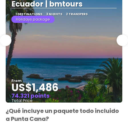
Ecuador | bmtours
1 DESTINATIONS
3 NIGHTS
2 TRANSFERS
Holidays package
From
US$1,486
74.321 points
Total Price
See
¿Qué incluye un paquete todo incluido
a Punta Cana?