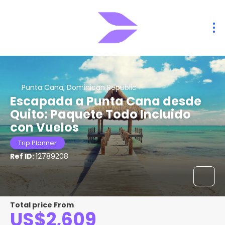
Punta Cana, Dominican Republic
Escapada a Punta Cana desde
Quito: Paquete Todo Incluido
con Vuelos
Trip Planner
Ref ID:
12789208
Total price From
US$2,609