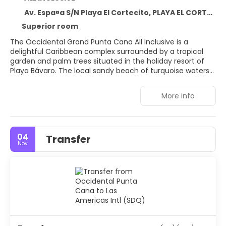
Av. Espa¤a S/N Playa El Cortecito, PLAYA EL CORTECITO 33126
Superior room
The Occidental Grand Punta Cana All Inclusive is a
delightful Caribbean complex surrounded by a tropical
garden and palm trees situated in the holiday resort of
Playa Bávaro. The local sandy beach of turquoise waters
is a stone's throw from the hotel. The hotel provides a
wide range of all-inclusive services and facilities. In
More info
addition, there are 7 bars, a discotheque, a buffet
restaurant, restaurants à la carte and other dining
options.
04
Transfer
Nov