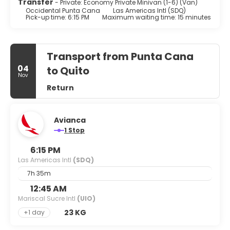
Transfer
- Private: Economy Private Minivan (1-6) (Van)
Occidental Punta Cana
Las Americas Intl (SDQ)
Pick-up time: 6:15 PM
Maximum waiting time: 15 minutes
Transport from Punta Cana
04
to Quito
Nov
Return
Avianca
1 Stop
6:15 PM
Las Americas Intl
(SDQ)
7h 35m
12:45 AM
Mariscal Sucre Intl
(UIO)
23 KG
+1 day