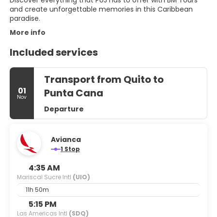
Discover everything that PUJ has to offer with BM Tours
and create unforgettable memories in this Caribbean
paradise.
More info
Included services
Transport from Quito to
01
Punta Cana
Nov
Departure
Avianca
1 Stop
4:35 AM
Mariscal Sucre Intl
(UIO)
11h 50m
5:15 PM
Las Americas Intl
(SDQ)