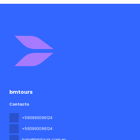
bmtours
Contacto
+593993096124
+593993096124
hola@bmtours.com.ec