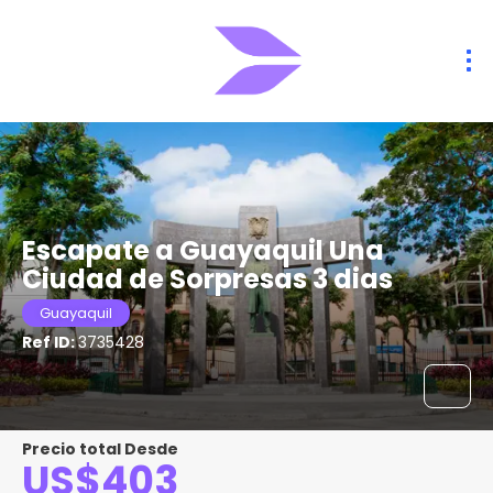
Escapate a Guayaquil Una
Ciudad de Sorpresas 3 dias
Guayaquil
Ref ID:
3735428
Precio total Desde
US$403