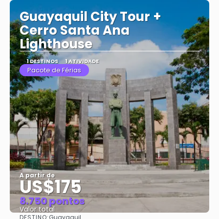
Guayaquil City Tour +
Cerro Santa Ana
Lighthouse
1 DESTINOS
1 ATIVIDADE
Pacote de Férias
A partir de
US$175
8.750 pontos
Valor total
DESTINO:
Guayaquil