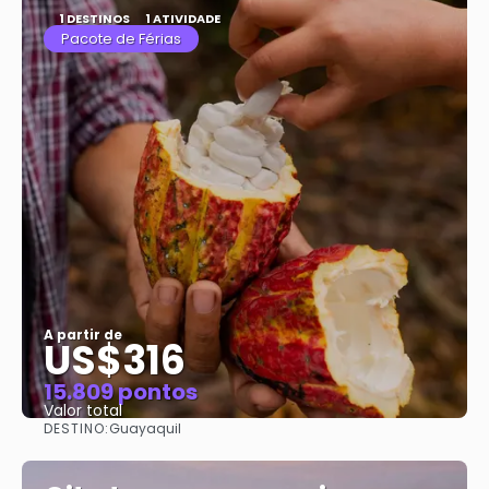
1 DESTINOS
1 ATIVIDADE
Pacote de Férias
A partir de
US$316
15.809 pontos
Valor total
DESTINO:
Guayaquil
Saiba mais