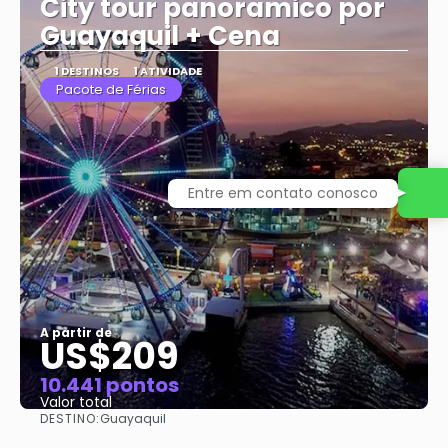
City tour panoramico por
Guayaquil + Cena
1 DESTINOS
1 ATIVIDADE
Pacote de Férias
Entre em contato conosco
A partir de
US$209
10.441 pontos
Valor total
DESTINO:
Guayaquil
Saiba mais