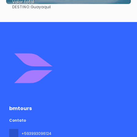
Valor total
DESTINO:
Guayaquil
Saiba mais
bmtours
Contato
+593993096124