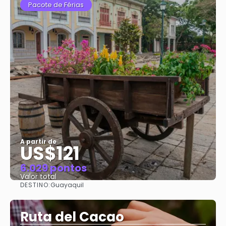
Pacote de Férias
A partir de
US$121
6.029 pontos
Valor total
DESTINO:
Guayaquil
Saiba mais
Ruta del Cacao