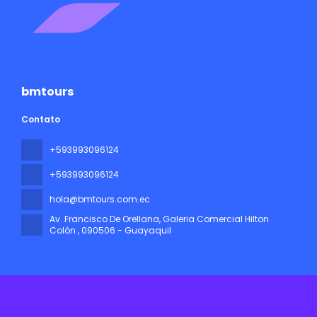
bmtours
Contato
+593993096124
+593993096124
hola@bmtours.com.ec
Av. Francisco De Orellana, Galeria Comercial Hilton
Colón
, 090506 - Guayaquil