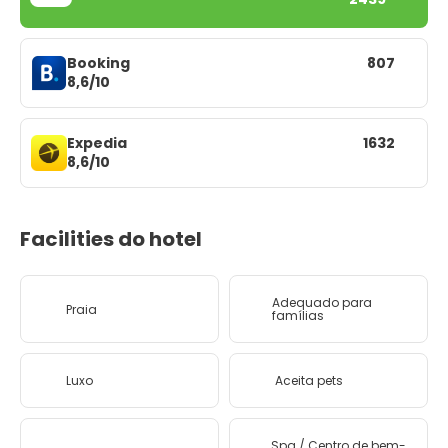
Booking
807
8,6/10
Expedia
1632
8,6/10
Facilities do hotel
Adequado para
Praia
famílias
Luxo
Aceita pets
Spa / Centro de bem-