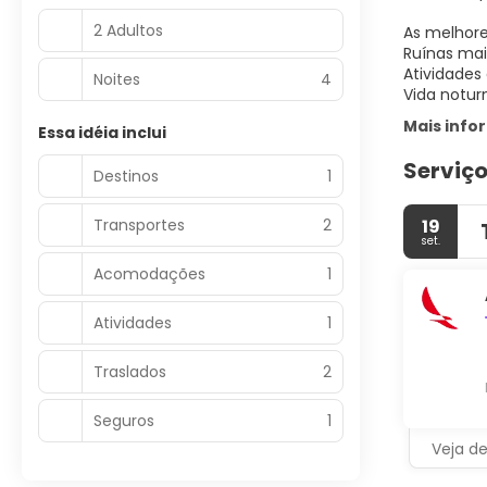
2 Adultos
As melhore
Ruínas mai
Atividades
Noites
4
Vida notur
Mais inf
Essa idéia inclui
Serviço
Destinos
1
Transportes
2
19
set.
Acomodações
1
Atividades
1
Traslados
2
Seguros
1
Veja d