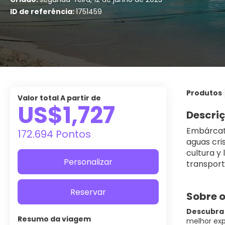
ID de referência:
1751459
Produtos
Valor total A partir de
US$1,727
Descri
Embárcate
172.694 Pontos
aguas cri
cultura y
Personalizar
transport
Reservar
Sobre o
Descubra 
Resumo da viagem
melhor exp