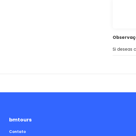
Observaç
Si deseas 
bmtours
Contato