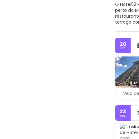
O Hotel52 
perto do M
restaurant
terraço co
acomodaçõe
20
set.
Veja d
23
set.