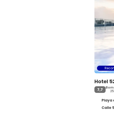
Reco
Hotel 5
Bom
7,7
25
Playa 
Calle 52