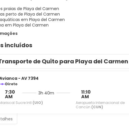
s praias de Playa del Carmen
as perto de Playa del Carmen
 aquáticas em Playa del Carmen
na em Playa del Carmen
ormações
s incluídos
Transporte de Quito para Playa del Carmen
Avianca - AV 7394
Direto
7:30
11:10
3h 40m
AM
AM
Mariscal Sucre Intl
(UIO)
Aeropuerto Internacional de
Cancún
(CUN)
etalhes