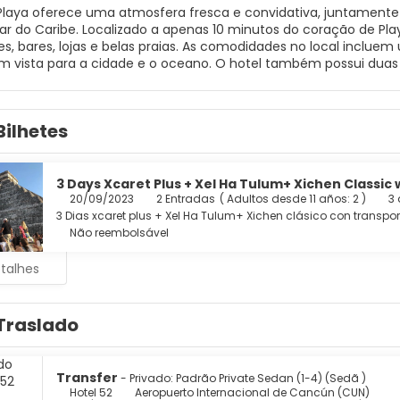
Playa oferece uma atmosfera fresca e convidativa, juntamente
ar do Caribe. Localizado a apenas 10 minutos do coração de Pla
es, bares, lojas e belas praias. As comodidades no local inc
m vista para a cidade e o oceano. O hotel também possui duas
s adequadas para casais, famílias e amigos.
Bilhetes
3 Days Xcaret Plus + Xel Ha Tulum+ Xichen Classic
20/09/2023
2 Entradas
(
Adultos desde 11 años: 2
)
3 
3 Dias xcaret plus + Xel Ha Tulum+ Xichen clásico con transp
Não reembolsável
etalhes
Traslado
Transfer
- Privado: Padrão Private Sedan (1-4) (Sedã )
Hotel 52
Aeropuerto Internacional de Cancún (CUN)