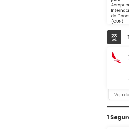
23
set.
Veja d
1 Segur