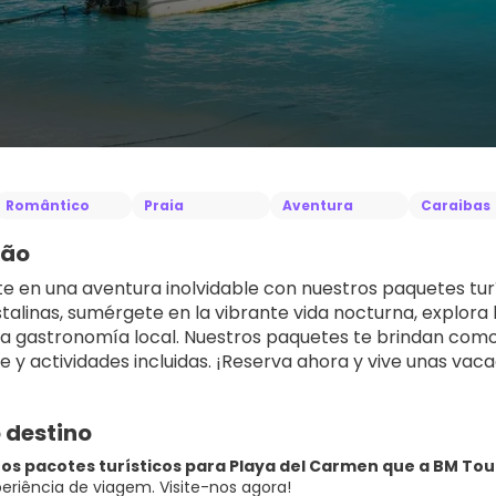
Romântico
Praia
Aventura
Caraibas
ção
 en una aventura inolvidable con nuestros paquetes turí
stalinas, sumérgete en la vibrante vida nocturna, explora l
 la gastronomía local. Nuestros paquetes te brindan como
e y actividades incluidas. ¡Reserva ahora y vive unas vac
 destino
os pacotes turísticos para Playa del Carmen que a BM Tou
eriência de viagem. Visite-nos agora!