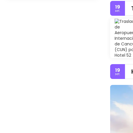
19
set.
19
set.