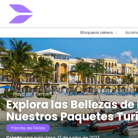
Bloqueios aéreos
Acomo
Playa del Carmen, México
Explora las Bellezas d
Nuestros Paquetes Turí
Pacote de Férias
Criado:
segunda-feira, 12 de junho de 2023