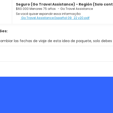
Seguro (Go Travel Assistance) - Región (Solo cont
$60.000 Menores 75 años
-
Go Travel Assistance
Se você quiser expandir essa informação:
Go Travel Assistance Español 09_22 v20.pdf
ões:
cambiar las fechas de viaje de esta idea de paquete, solo debes 