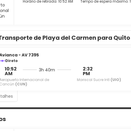
Horário de retirada: 10:52 AM
Tempo de espera máximo: 1
Transporte de Playa del Carmen para Quito
Avianca - AV 7395
Direto
10:52
2:32
3h 40m
AM
PM
Aeropuerto Internacional de
Mariscal Sucre Intl
(UIO)
Cancún
(CUN)
etalhes
os