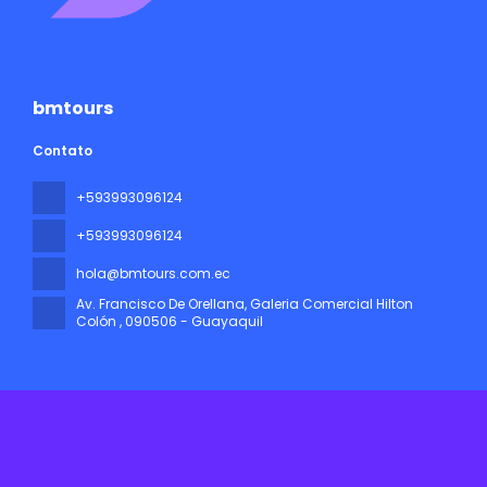
bmtours
Contato
+593993096124
+593993096124
hola@bmtours.com.ec
Av. Francisco De Orellana, Galeria Comercial Hilton
Colón
, 090506 - Guayaquil