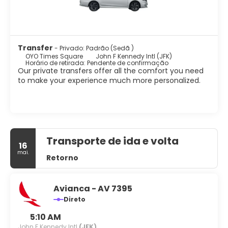
Transfer
- Privado: Padrão (Sedã )
OYO Times Square
John F Kennedy Intl (JFK)
Horário de retirada: Pendente de confirmação
Our private transfers offer all the comfort you need
to make your experience much more personalized.
Transporte de ida e volta
16
mai.
Retorno
Avianca - AV 7395
Direto
5:10 AM
John F Kennedy Intl
(JFK)