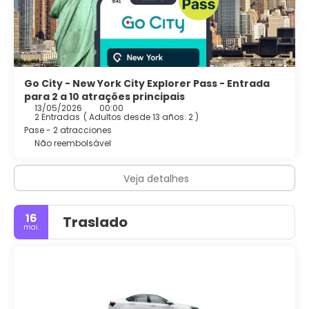
opções de refeição no Serendipity 3 Times Squar.
As comodidades presentes incluem check-out expresso,
serviço de lavanderia e lavagem a seco e balcão de
recepção 24 horas.
Go City - New York City Explorer Pass - Entrada
para 2 a 10 atrações principais
13/05/2026
00:00
2 Entradas
(
Adultos desde 13 años: 2
)
Pase - 2 atracciones
Não reembolsável
Veja detalhes
16
Traslado
mai.