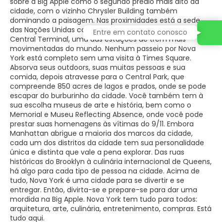
sobre a Big Apple como o segundo prédio mais alto da
cidade, com o vizinho Chrysler Building também
dominando a paisagem. Nas proximidades está a sede
das Nações Unidas com vista para o East River e a Grand
Entre em contato conosco
Central Terminal, uma das estações de trem mais
movimentadas do mundo. Nenhum passeio por Nova
York está completo sem uma visita à Times Square.
Absorva seus outdoors, suas muitas pessoas e sua
comida, depois atravesse para o Central Park, que
compreende 850 acres de lagos e prados, onde se pode
escapar do burburinho da cidade. Você também tem à
sua escolha museus de arte e história, bem como o
Memorial e Museu Reflecting Absence, onde você pode
prestar suas homenagens às vítimas do 9/11. Embora
Manhattan abrigue a maioria dos marcos da cidade,
cada um dos distritos da cidade tem sua personalidade
única e distinta que vale a pena explorar. Das ruas
históricas do Brooklyn à culinária internacional de Queens,
há algo para cada tipo de pessoa na cidade. Acima de
tudo, Nova York é uma cidade para se divertir e se
entregar. Então, divirta-se e prepare-se para dar uma
mordida na Big Apple. Nova York tem tudo para todos:
arquitetura, arte, culinária, entretenimento, compras. Está
tudo aqui.