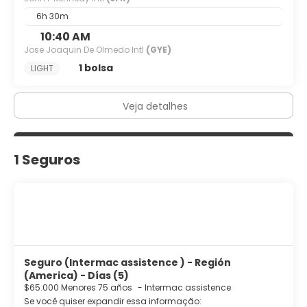
6h 30m
10:40 AM
Jose Joaquin De Olmedo Intl
(GYE)
1 bolsa
LIGHT
Veja detalhes
1 Seguros
Seguro (Intermac assistence ) - Región
(America) - Días (5)
$65.000 Menores 75 años
-
Intermac assistence
Se você quiser expandir essa informação: