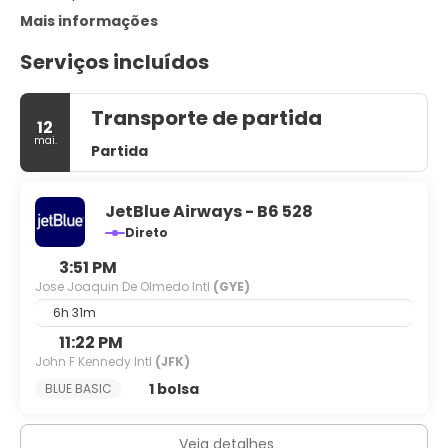
Mais informações
Serviços incluídos
Transporte de partida
12
mai.
Partida
JetBlue Airways - B6 528
Direto
3:51 PM
Jose Joaquin De Olmedo Intl
(GYE)
6h 31m
11:22 PM
John F Kennedy Intl
(JFK)
1 bolsa
BLUE BASIC
Veja detalhes