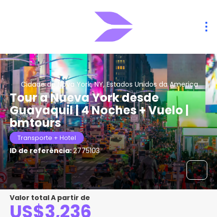
Cidade de Nova York, NY, Estados Unidos da America
Tour a Nueva York desde
Guayaquil | 4 Noches + Vuelo |
bmtours
Transporte + Hotel
ID de referência:
2775103
Valor total A partir de
US$3,236