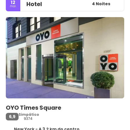
12
Hotel
4 Noites
mai.
OYO Times Square
Simpático
6,9
9374
New York - A 3,2 km do centro