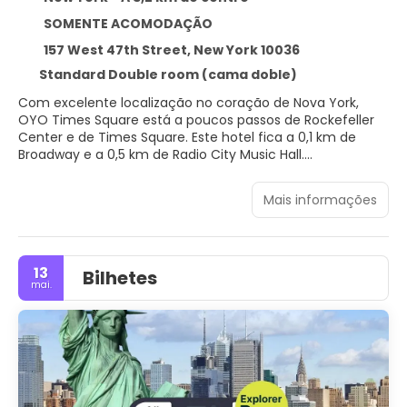
SOMENTE ACOMODAÇÃO
157 West 47th Street, New York 10036
Standard Double room (cama doble)
Com excelente localização no coração de Nova York,
OYO Times Square está a poucos passos de Rockefeller
Center e de Times Square. Este hotel fica a 0,1 km de
Broadway e a 0,5 km de Radio City Music Hall.
Aproveite comodidades convenientes, como Wi-Fi de
Mais informações
cortesia, serviços de concierge e máquina automática de
vendas.
Sinta-se em casa em um de nossos 208 quartos com ar-
13
Bilhetes
condicionado e TVs LCD. A propriedade oferece Wi-Fi de
mai.
cortesia para navegar na web e canais a cabo para a sua
diversão. Banheiro privativo com chuveiros apresenta
produtos de toalete de cortesia e secadores de cabelo.
As comodidades incluem cofres e escrivaninhas, além de
telefones com chamadas locais grátis.
OYO Times Square oferece aos hóspedes deliciosas