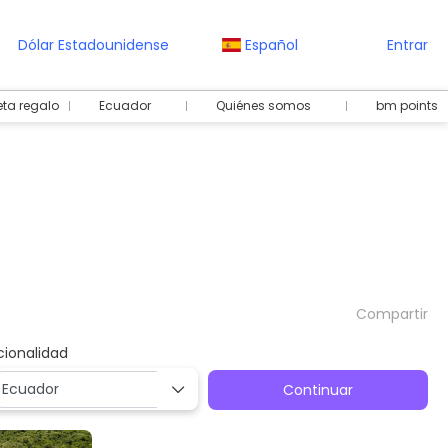
Dólar Estadounidense
Español
Entrar
eta regalo
Ecuador
Quiénes somos
bm points
Compartir
cionalidad
Continuar