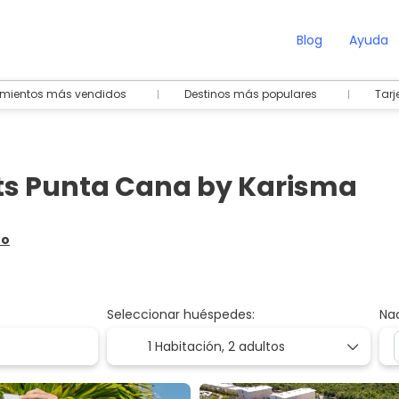
Blog
Ayuda
amientos más vendidos
Destinos más populares
Tarj
rts Punta Cana by Karisma
ro
Seleccionar huéspedes:
Na
1 Habitación,
2 adultos