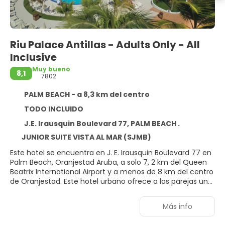
Riu Palace Antillas - Adults Only - All
Inclusive
Muy bueno
8,1
7802
PALM BEACH - a 8,3 km del centro
TODO INCLUIDO
J.E. Irausquin Boulevard 77, PALM BEACH .
JUNIOR SUITE VISTA AL MAR (SJMB)
Este hotel se encuentra en J. E. Irausquin Boulevard 77 en
Palm Beach, Oranjestad Aruba, a solo 7, 2 km del Queen
Beatrix International Airport y a menos de 8 km del centro
de Oranjestad. Este hotel urbano ofrece a las parejas un
ambiente vacacional relajado y elegante. Sus excelentes
instalaciones y una amplia gama de servicios te
Más info
garantizarán una experiencia inolvidable en el Caribe. Este
magnífico palacio te ofrece todo lo que necesitas para