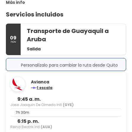
Más info
Servicios incluidos
Transporte de Guayaquil a
09
Aruba
nov
Salida
Personalízalo para cambiar la ruta desde Quito
Avianca
1 escala
9:45 a. m.
Jose Joaquin De Olmedo Intl
(GYE)
7h 30m
6:15 p. m.
Reina Beatrix Intl
(AUA)