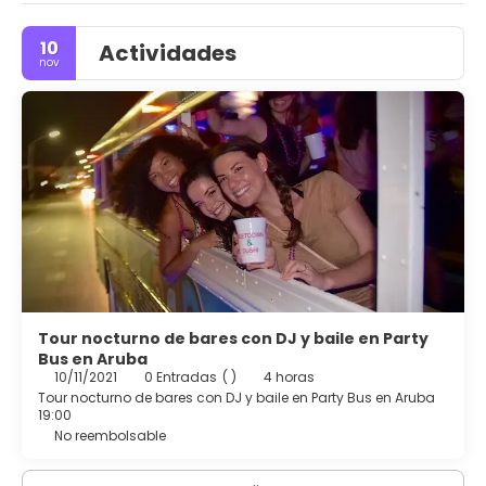
relajarte y recuperar fuerzas durante tu estancia. Si
buscas el equilibrio perfecto entre elegancia y
10
Actividades
entretenimiento, este hotel es el lugar ideal. Las
nov
habitaciones Elite Club ofrecen los siguientes beneficios:
ubicación privilegiada, acceso a bebidas de marcas
premium, acceso a sala de estar y restaurantes
exclusivos, acceso a área de piscina exclusiva, late
check-out hasta la 1 p. m. , y otros.
Tour nocturno de bares con DJ y baile en Party
Bus en Aruba
10/11/2021
0 Entradas
( )
4 horas
Tour nocturno de bares con DJ y baile en Party Bus en Aruba
19:00
No reembolsable