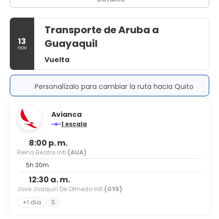
Transporte de Aruba a
13
Guayaquil
nov
Vuelta
Personalízalo para cambiar la ruta hacia Quito
Avianca
1 escala
8:00 p. m.
Reina Beatrix Intl
(AUA)
5h 30m
12:30 a. m.
Jose Joaquin De Olmedo Intl
(GYE)
+1 día
S