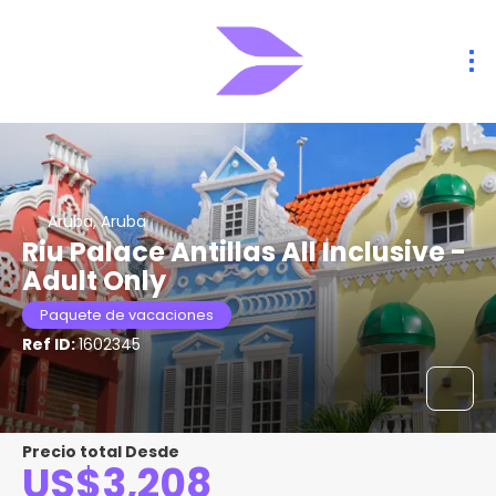
Aruba, Aruba
Riu Palace Antillas All Inclusive -
Adult Only
Paquete de vacaciones
Ref ID:
1602345
Precio total Desde
US$3,208