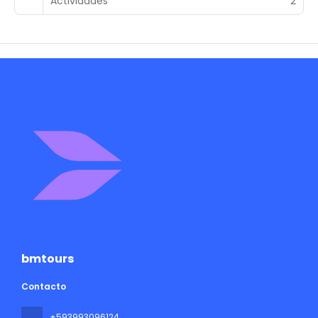
Actividades
2
bmtours
Contacto
+593993096124