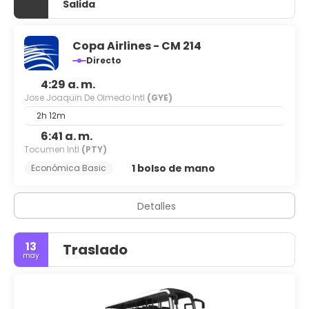
Salida
Copa Airlines - CM 214
Directo
4:29 a. m.
Jose Joaquin De Olmedo Intl
(GYE)
2h 12m
6:41 a. m.
Tocumen Intl
(PTY)
1 bolso de mano
Económica Basic
Detalles
13
Traslado
may