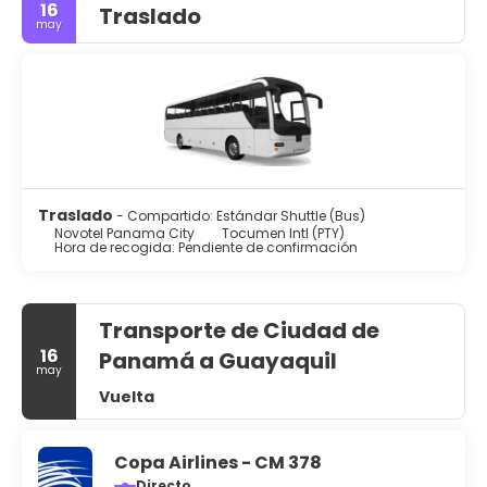
16
disposición. ¿Estás organizando un evento en Ciudad de
Traslado
may
Panamá? En este hotel tienes a tu disposición 90 metros
cuadrados de espacio con centro de conferencias y 3
salas de reuniones. Hay un aparcamiento sin asistencia
gratuito disponible.
Traslado
- Compartido: Estándar Shuttle (Bus)
Novotel Panama City
Tocumen Intl (PTY)
Hora de recogida: Pendiente de confirmación
Transporte de Ciudad de
16
Panamá a Guayaquil
may
Vuelta
Copa Airlines - CM 378
Directo