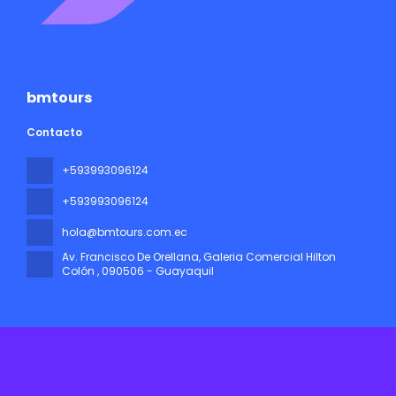
bmtours
Contacto
+593993096124
+593993096124
hola@bmtours.com.ec
Av. Francisco De Orellana, Galeria Comercial Hilton
Colón
, 090506 - Guayaquil