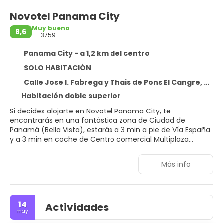
Novotel Panama City
Muy bueno
8,6
3759
Panama City - a 1,2 km del centro
SOLO HABITACIÓN
Calle Jose I. Fabrega y Thais de Pons El Cangre, Bella Vista, Panama City 581
Habitación doble superior
Si decides alojarte en Novotel Panama City, te
encontrarás en una fantástica zona de Ciudad de
Panamá (Bella Vista), estarás a 3 min a pie de Vía España
y a 3 min en coche de Centro comercial Multiplaza
Pacific. Además, este hotel para familias se encuentra a
3,7 km de Cinta Costera y a 4,8 km de Centro comercial
Más info
Albrook.
Con un centro de bienestar abierto las 24 horas y
muchas otras instalaciones recreativas a tu disposición,
14
Actividades
no te quedará ni un minuto libre. Tienes también una
may
terraza donde sentarte a contemplar el paisaje.