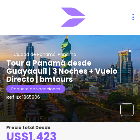
Ciudad de Panamá, Panamá
Tour a Panamá desde
Guayaquil | 3 Noches + Vuelo
Directo | bmtours
Paquete de vacaciones
Ref ID:
1865906
Precio total Desde
US$1,423