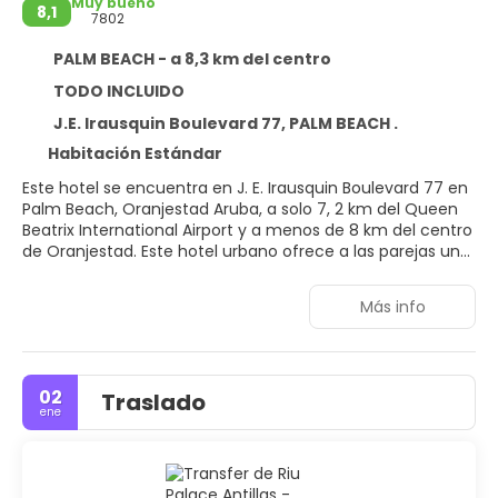
Muy bueno
8,1
7802
PALM BEACH - a 8,3 km del centro
TODO INCLUIDO
J.E. Irausquin Boulevard 77, PALM BEACH .
Habitación Estándar
Este hotel se encuentra en J. E. Irausquin Boulevard 77 en
Palm Beach, Oranjestad Aruba, a solo 7, 2 km del Queen
Beatrix International Airport y a menos de 8 km del centro
de Oranjestad. Este hotel urbano ofrece a las parejas un
ambiente vacacional relajado y elegante. Sus excelentes
instalaciones y una amplia gama de servicios te
Más info
garantizarán una experiencia inolvidable en el Caribe. Este
magnífico palacio te ofrece todo lo que necesitas para
relajarte y recuperar fuerzas durante tu estancia. Si
buscas el equilibrio perfecto entre elegancia y
02
Traslado
entretenimiento, este hotel es el lugar ideal. Las
ene
habitaciones Elite Club ofrecen los siguientes beneficios:
ubicación privilegiada, acceso a bebidas de marcas
premium, acceso a sala de estar y restaurantes
exclusivos, acceso a área de piscina exclusiva, late