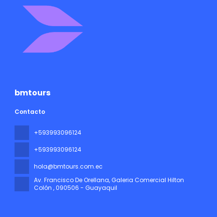
bmtours
Contacto
+593993096124
+593993096124
hola@bmtours.com.ec
Av. Francisco De Orellana, Galeria Comercial Hilton
Colón
, 090506 - Guayaquil