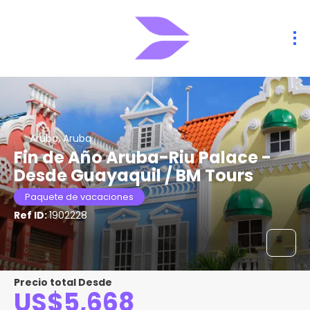
Aruba, Aruba
Fin de Año Aruba-Riu Palace -
Desde Guayaquil / BM Tours
Paquete de vacaciones
Ref ID:
1902228
Precio total Desde
US$5,668