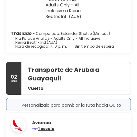
check-out hasta la 1 p. m. , y otros.
Traslado
- Compartido: Estándar Shuttle (Minibús)
Riu Palace Antillas - Adults Only - All Inclusive
Reina Beatrix Intl (AUA)
Hora de recogida: 7:10 p. m.
Sin tiempo de espera
Transporte de Aruba a
02
Guayaquil
ene
Vuelta
Personalízalo para cambiar la ruta hacia Quito
Avianca
1 escala