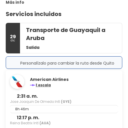
Más info
Servicios incluidos
Transporte de Guayaquil a
29
Aruba
dic
Salida
Personalízalo para cambiar la ruta desde Quito
American Airlines
1 escala
2:31 a. m.
Jose Joaquin De Olmedo Intl
(GYE)
8h 46m
12:17 p. m.
Reina Beatrix Intl
(AUA)