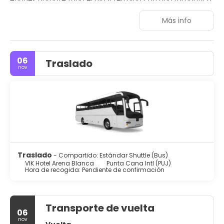
cena bajo las estrellas en la playa caribeña que rodea al
hotel. Las múltiples opcines de diversión y ocio del hotel
Más info
incluyen todo tipo de deportes al aire libre y en el mar y
excursiones a reservas naturales. Dispone de 456
habitaciones distribuidas en 5 edificios.
06
Traslado
nov
Traslado
- Compartido: Estándar Shuttle (Bus)
VIK Hotel Arena Blanca
Punta Cana Intl (PUJ)
Hora de recogida: Pendiente de confirmación
Transporte de vuelta
06
nov