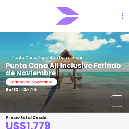
Punta Cana, República Dominicana
Punta Cana All Inclusive Feriado
de Noviembre
Feriado de Noviembre
Ref ID:
23537661
Precio total Desde
US$1,779