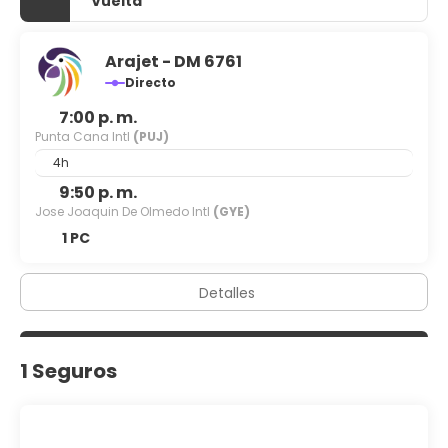
Vuelta
Arajet - DM 6761
Directo
7:00 p. m.
Punta Cana Intl
(PUJ)
4h
9:50 p. m.
Jose Joaquin De Olmedo Intl
(GYE)
1 PC
Detalles
1 Seguros