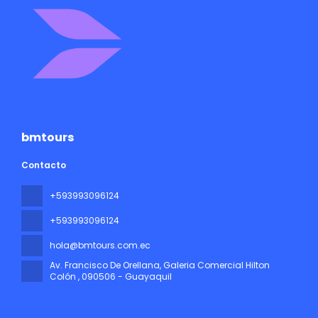
bmtours
Contacto
+593993096124
+593993096124
hola@bmtours.com.ec
Av. Francisco De Orellana, Galeria Comercial Hilton
Colón
, 090506 - Guayaquil