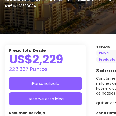
Ref ID:
23538084
Temas
Precio total Desde
Playa
US$2,229
Producto 
222.867 Puntos
Sobre e
Cancún es 
¡Personalízalo!
millones d
Hotelera c
de hoteles 
Reserve esta idea
QUÉ VER 
Resumen del viaje
Zona Hot