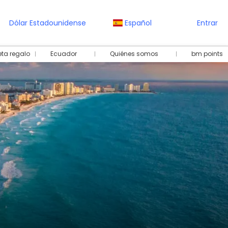
Dólar Estadounidense
Español
Entrar
eta regalo
Ecuador
Quiénes somos
bm points