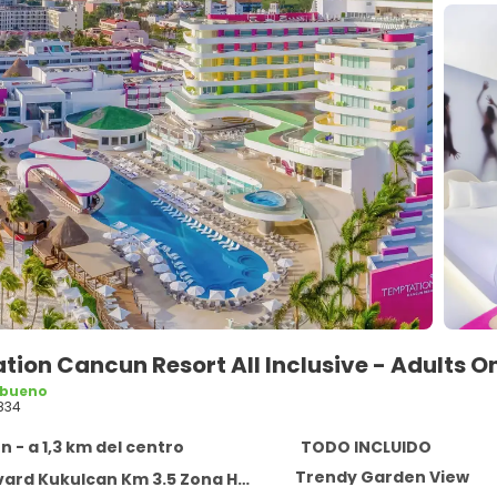
ion Cancun Resort All Inclusive - Adults O
 bueno
834
 - a 1,3 km del centro
TODO INCLUIDO
Trendy Garden View
 Kukulcan Km 3.5 Zona Hotelera, Cancun 77500