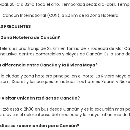
pical, 25°C a 33°C todo el año. Temporada seca: dic–abril. Temp
: Cancún International (CUN), a 20 km de la Zona Hotelera.
S FRECUENTES
a Zona Hotelera de Cancún?
telera es una franja de 22 km en forma de 7 rodeada de Mar Ca
 inclusive, centros comerciales y playas de Cancún. Es la zona d
a diferencia entre Cancún y la Riviera Maya?
a ciudad y zona hotelera principal en el norte. La Riviera Maya 
lum, Xcaret y los parques temáticos. Los hoteles Xcaret y Nickel
 visitar Chichén Itzá desde Cancún?
n Itzá está a 2h30 en bus desde Cancún y es la excursión más po
a evitar el calor intenso del mediodía y la mayor afluencia de t
días se recomiendan para Cancún?