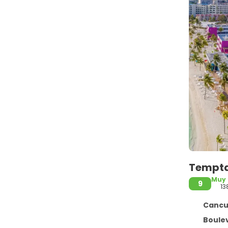
Temptat
Muy
9
13
Cancun
Boulevard