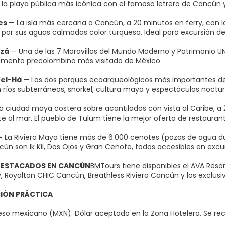
 la playa pública más icónica con el famoso letrero de Cancún y 
res
— La isla más cercana a Cancún, a 20 minutos en ferry, con l
por sus aguas calmadas color turquesa. Ideal para excursión d
tzá
— Una de las 7 Maravillas del Mundo Moderno y Patrimonio 
mento precolombino más visitado de México.
Xel-Há
— Los dos parques ecoarqueológicos más importantes de la
 ríos subterráneos, snorkel, cultura maya y espectáculos noctur
a ciudad maya costera sobre acantilados con vista al Caribe, a 
e al mar. El pueblo de Tulum tiene la mejor oferta de restaurant
—
La Riviera Maya tiene más de 6.000 cenotes (pozas de agua du
ún son Ik Kil, Dos Ojos y Gran Cenote, todos accesibles en excur
DESTACADOS EN CANCÚN
BMTours tiene disponibles el AVA Reso
, Royalton CHIC Cancún, Breathless Riviera Cancún y los exclusiv
IÓN PRÁCTICA
so mexicano (MXN). Dólar aceptado en la Zona Hotelera. Se re