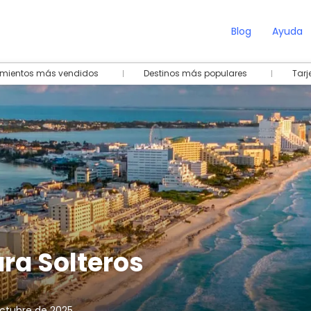
Blog
Ayuda
amientos más vendidos
Destinos más populares
Tarj
ara Solteros
octubre de 2025