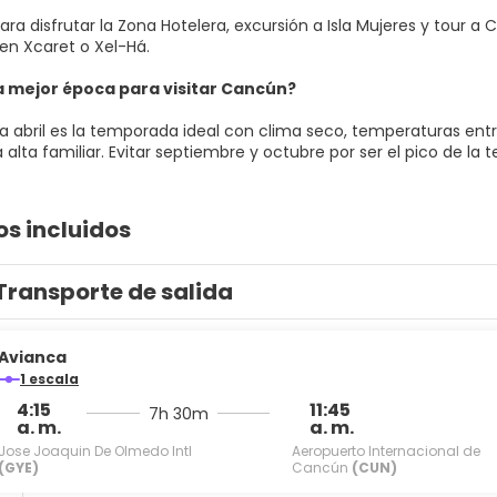
ra disfrutar la Zona Hotelera, excursión a Isla Mujeres y tour a
en Xcaret o Xel-Há.
la mejor época para visitar Cancún?
a abril es la temporada ideal con clima seco, temperaturas entr
alta familiar. Evitar septiembre y octubre por ser el pico de l
os incluidos
Transporte de salida
Avianca
1 escala
4:15
11:45
7h 30m
a. m.
a. m.
Jose Joaquin De Olmedo Intl
Aeropuerto Internacional de
(GYE)
Cancún
(CUN)