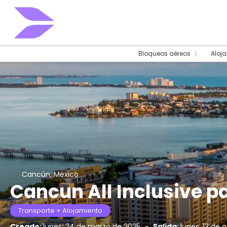
Bloqueos aéreos
Aloj
Cancún, México
Cancun All Inclusive p
Transporte + Alojamiento
Creado:
lunes, 24 de marzo de 2025
-
Salida:
lunes, 13 de 