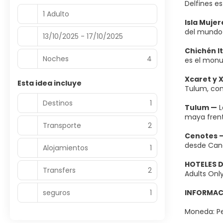
Delfines es
1 Adulto
Isla Muje
del mundo 
13/10/2025 - 17/10/2025
Chichén I
Noches
4
es el monu
Xcaret y 
Esta idea incluye
Tulum, con
Destinos
1
Tulum —
L
maya frent
Transporte
2
Cenotes 
desde Canc
Alojamientos
1
HOTELES 
Transfers
2
Adults Only
seguros
1
INFORMAC
Moneda: Pe