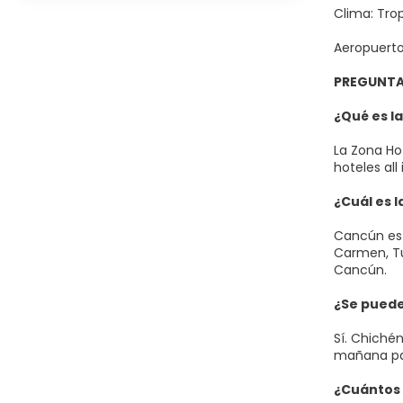
Clima: Tro
Aeropuerto
PREGUNTA
¿Qué es l
La Zona Ho
hoteles all
¿Cuál es l
Cancún es l
Carmen, Tu
Cancún.
¿Se puede
Sí. Chiché
mañana par
¿Cuántos 