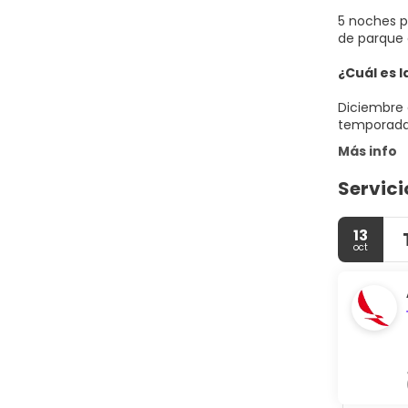
5 noches pa
de parque 
¿Cuál es 
Diciembre 
temporada 
Más info
Servici
13
oct