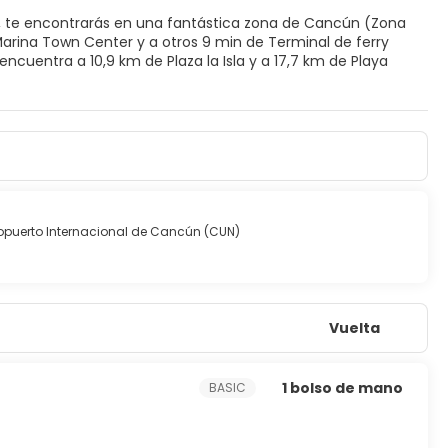
ly, te encontrarás en una fantástica zona de Cancún (Zona
arina Town Center y a otros 9 min de Terminal de ferry
ratamientos corporales y tratamientos faciales. La diversión
una discoteca y un gimnasio. Encontrarás además conexión a
con aire acondicionado y minibar. El cuarto de baño está
ntre las comodidades, se incluyen caja fuerte (cabe un
opuerto Internacional de Cancún (CUN)
eras comer algo. El alojamiento también dispone de servicio
bares con salón o los 2 bares junto a la piscina. Se ofrece un
Vuelta
24 horas a tu disposición. Hay un aparcamiento sin asistencia
1 bolso de mano
BASIC