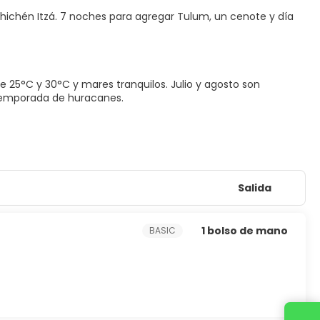
 Chichén Itzá. 7 noches para agregar Tulum, un cenote y día
e 25°C y 30°C y mares tranquilos. Julio y agosto son
a temporada de huracanes.
Salida
1 bolso de mano
BASIC
Contacta con nosotros