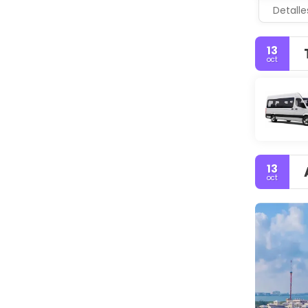
Detalle
13
oct
13
oct