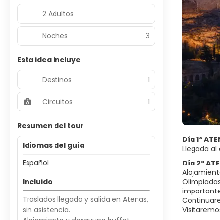
2 Adultos
Noches
3
Esta idea incluye
Destinos
1
Circuitos
1
Resumen del tour
Día 1º AT
Idiomas del guía
Llegada al 
Español
Día 2º AT
Alojamient
Incluido
Olimpiadas
importante
Traslados llegada y salida en Atenas,
Continuare
sin asistencia.
Visitaremos