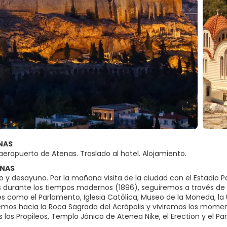
ENAS
aeropuerto de Atenas. Traslado al hotel. Alojamiento.
ENAS
o y desayuno. Por la mañana visita de la ciudad con el Estadio 
 durante los tiempos modernos (1896), seguiremos a través de la
s como el Parlamento, Iglesia Católica, Museo de la Moneda, la U
mos hacia la Roca Sagrada del Acrópolis y viviremos los mome
 los Propileos, Templo Jónico de Atenea Nike, el Erection y el Par