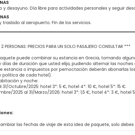
ENAS
o y desayuno. Día libre para actividades personales y seguir des
ENAS
traslado al aeropuerto. Fin de los servicios.
O 2 PERSONAS: PRECIOS PARA UN SOLO PASAJERO CONSULTAR ***
aquete puede combinar su estancia en Grecia, tomando alguno
y días de duración que usted elija, pudiendo alternar las noches
de estancia o impuestos por pernoctación deberán abonarlas lo
 política de cada hotel).
abitación y noche:
al 31/Octubre/2025: hotel 3*: 5 €, hotel 4*: 10 €, hotel 5*: 15 €.
mbre/2025 al 31/Marzo/2026: hotel 3*: 1,5 €, hotel 4*: 3 €, hotel 5
iones:
cambiar las fechas de viaje de esta idea de paquete, solo debes 