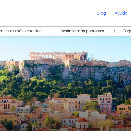
Blog
Ayuda
amientos más vendidos
Destinos más populares
Tarj