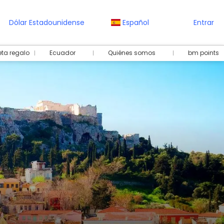
Dólar Estadounidense
Español
Entrar
eta regalo
Ecuador
Quiénes somos
bm points