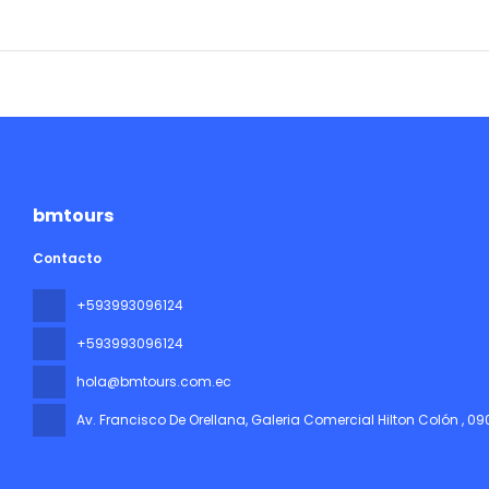
bmtours
Contacto
+593993096124
+593993096124
hola@bmtours.com.ec
Av. Francisco De Orellana, Galeria Comercial Hilton Colón
, 0