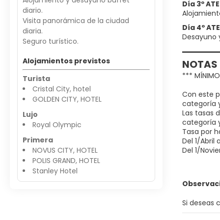
Alojamiento y desayuno buffet
Día 3º AT
diario.
Alojamient
Visita panorámica de la ciudad
Día 4º AT
diaria.
Desayuno y 
Seguro turístico.
Alojamientos previstos
NOTAS
*** MÍNIM
Turista
Cristal City, hotel
Con este p
GOLDEN CITY, HOTEL
categoría 
Las tasas 
Lujo
categoría y
Royal Olympic
Tasa por h
Primera
Del 1/Abril 
NOVUS CITY, HOTEL
Del 1/Novie
POLIS GRAND, HOTEL
Stanley Hotel
Observac
Si deseas 