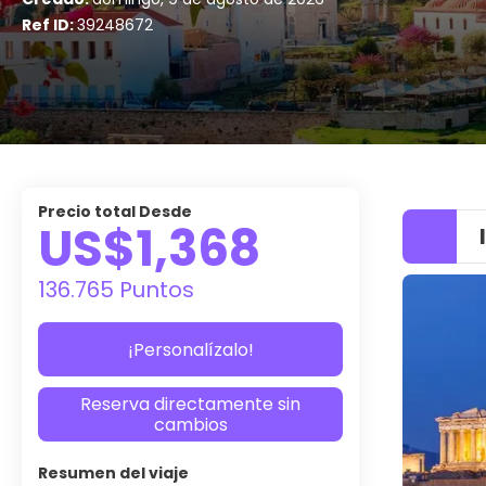
Ref ID:
39248672
Precio total Desde
US$1,368
136.765 Puntos
¡Personalízalo!
Reserva directamente sin
cambios
Resumen del viaje