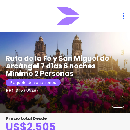
Ruta de la Fe y San Miguel de
Arcángel 7 días 6 noches
Mínimo 2 Personas
Paquete de vacaciones
Ref ID:
53105287
Precio total Desde
US$2,505