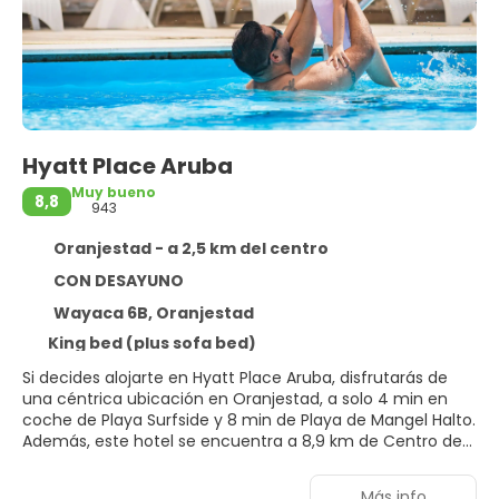
Hyatt Place Aruba
Muy bueno
8,8
943
Oranjestad - a 2,5 km del centro
CON DESAYUNO
Wayaca 6B, Oranjestad
King bed (plus sofa bed)
Si decides alojarte en Hyatt Place Aruba, disfrutarás de
una céntrica ubicación en Oranjestad, a solo 4 min en
coche de Playa Surfside y 8 min de Playa de Mangel Halto.
Además, este hotel se encuentra a 8,9 km de Centro de
Información Turística del Parque Nacional Arikok y a
8,9 km de Divi Golf and Beach Resort.
Más info