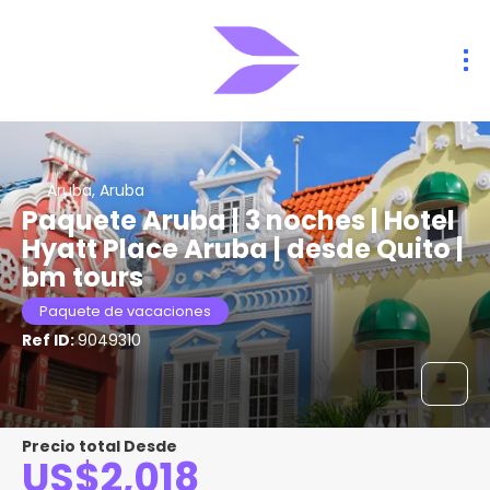
Aruba, Aruba
Paquete Aruba | 3 noches | Hotel
Hyatt Place Aruba | desde Quito |
bm tours
Paquete de vacaciones
Ref ID:
9049310
Precio total Desde
US$2,018