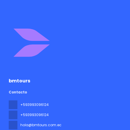
bmtours
Contacto
+593993096124
+593993096124
hola@bmtours.com.ec