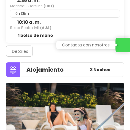
2:35 a. m.
Mariscal Sucre Intl
(UIO)
6h 35m
10:10 a. m.
Reina Beatrix Intl
(AUA)
1 bolso de mano
Contacta con nosotros
Detalles
22
Alojamiento
3 Noches
ago