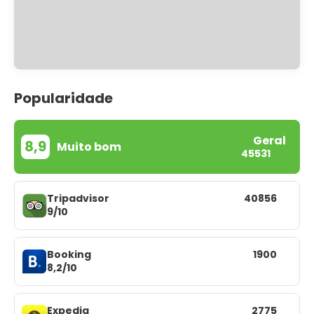
Popularidade
Geral
8,9
Muito bom
45531
Tripadvisor
40856
9/10
Booking
1900
8,2/10
Expedia
2775