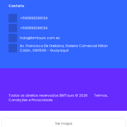
Contato
+593993096124
+593993096124
hola@bmtours.com.ec
Av. Francisco De Orellana, Galeria Comercial Hilton
Colón
, 090506 - Guayaquil
Todos os direitos reservados BMTours © 2026
Termos,
Condições e Privacidade
Ver mapa