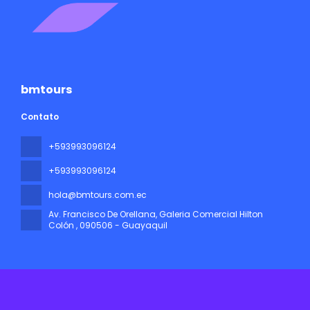
bmtours
Contato
+593993096124
+593993096124
hola@bmtours.com.ec
Av. Francisco De Orellana, Galeria Comercial Hilton
Colón
, 090506 - Guayaquil