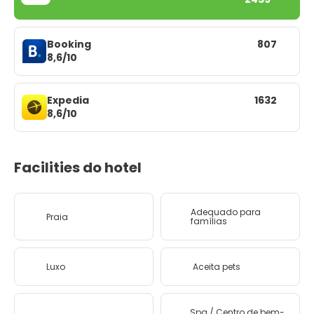
Booking
807
8,6/10
Expedia
1632
8,6/10
Facilities do hotel
Adequado para
Praia
famílias
Luxo
Aceita pets
Spa / Centro de bem-