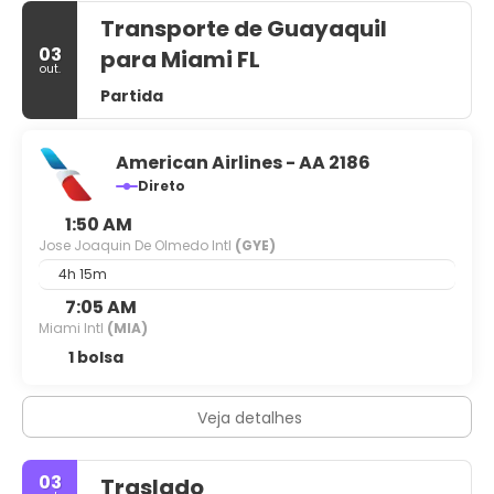
Transporte de Guayaquil
03
para Miami FL
out.
Partida
American Airlines - AA 2186
Direto
1:50 AM
Jose Joaquin De Olmedo Intl
(GYE)
4h 15m
7:05 AM
Miami Intl
(MIA)
1 bolsa
Veja detalhes
03
Traslado