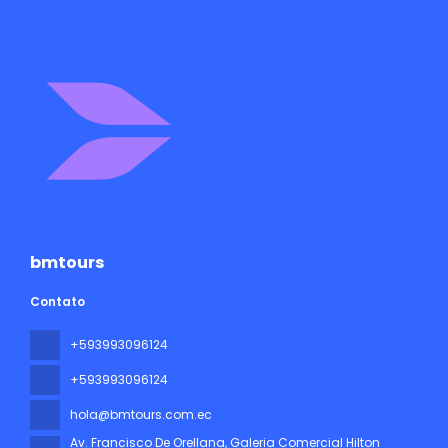
bmtours
Contato
+593993096124
+593993096124
hola@bmtours.com.ec
Av. Francisco De Orellana, Galeria Comercial Hilton