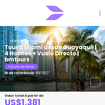
Miami FL, Estados Unidos da America
Tour a Miami desde Guayaquil |
4 Noches + Vuelo Directo |
bmtours
Pacote de Férias
ID de referência:
1687927
Valor total A partir de
US$1,381