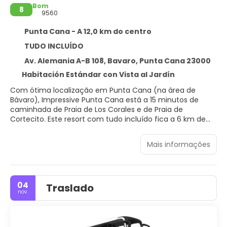
Bom
8
9560
Punta Cana - A 12,0 km do centro
TUDO INCLUÍDO
Av. Alemania A-B 108, Bavaro, Punta Cana 23000
Habitación Estándar con Vista al Jardín
Com ótima localização em Punta Cana (na área de
Bávaro), Impressive Punta Cana está a 15 minutos de
caminhada de Praia de Los Corales e de Praia de
Cortecito. Este resort com tudo incluído fica a 6 km de
Bavaro Beach e a 7 km de Centro de Punta Cana.
Mais informações
Presenteie-se com uma visita ao spa, que oferece
massagens, tratamentos para o corpo e tratamentos
faciais. Você certamente vai curtir as instalações
recreativas, como 3 piscinas externas, um toboágua e
04
Traslado
uma sauna seca. Este resort oferece Wi-Fi de cortesia,
nov.
serviços de concierge e sala de jogos. Com o traslado de
cortesia fica fácil dar um passeio na praia.
Sinta-se em casa em um de nossos 652 quartos com ar-