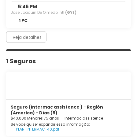
5:45 PM
Jose Joaquin De Olmedo Intl
(GYE)
1 PC
Veja detalhes
1 Seguros
Seguro (Intermac assistence ) - Región
(America) - Días (5)
$40.000 Menores 75 años
-
Intermac assistence
Se você quiser expandir essa informação:
PLAN-INTERMAC-40.pdf