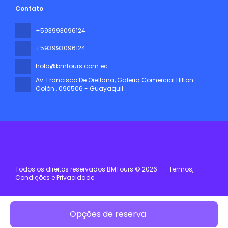
Contato
+593993096124
+593993096124
hola@bmtours.com.ec
Av. Francisco De Orellana, Galeria Comercial Hilton
Colón
, 090506 - Guayaquil
Todos os direitos reservados BMTours © 2026
Termos,
Condições e Privacidade
Opções de reserva