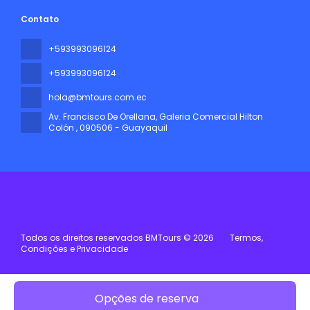
Contato
+593993096124
+593993096124
hola@bmtours.com.ec
Av. Francisco De Orellana, Galeria Comercial Hilton
Colón
, 090506 - Guayaquil
Todos os direitos reservados BMTours © 2026
Termos,
Condições e Privacidade
Opções de reserva