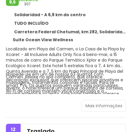
9,5
307
Solidaridad - A 6,8 km do centro
TUDO INCLUÍDO
Carretera Federal Chetumal, km 282, Solidaridad 77710
Suite Ocean View Wellness
Localizado em Playa del Carmen, o La Casa de la Playa by
Xcaret - All Inclusive Adults Only fica à beira-mar, a 15
minutos de carro do Parque Temático Xplor e do Parque
Ecológico Xcaret. Este hotel 5 estrelas fica a 7, 4 km da
Quinta Avenida e a 7, 5 km da Praia Principal de Playa del
Hospede-se em um de nossos 63 quartos com
Carmen. Relaxe no spa completo, que oferece
decoração exclusiva, que oferecem piscinas privativas e
massagens, tratamentos corporais e faciais. Para se
smart TVs. Os quartos possuem varandas particulares.
divertir, o hotel oferece um parque aquático de cortesia,
Wi-Fi de cortesia mantém você conectado e a
piscina externa e rio lento. Este hotel também oferece
programação digital oferece diversão. Os banheiros
Wi-Fi gratuito, serviços de concierge e lojas de
privativos com banheiras e chuveiros separados têm
presentes/bancas de jornal. As comodidades presentes
Mais informações
banheiras de hidromassagem e chuveiros com efeito de
incluem serviço de lavanderia e lavagem a seco,
chuva. Nosso conceito All-Fun Inclusive oferece a nova
recepção 24 horas e guarda-volumes. Este hotel tem 4
experiência Veleo by Xcaret Xailing, um passeio de
salas de reunião disponíveis para eventos. Serviço de
catamarã que o levará por um tour pelo Caribe Mexicano,
traslado de/para o aeroporto (disponível 24 horas) de
12
Traslado
incluindo canapés e bebidas. De segunda a sábado, às 11h