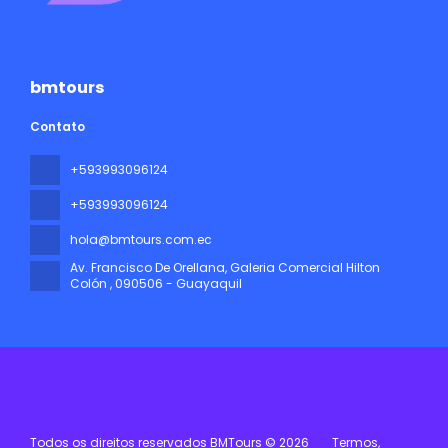
bmtours
Contato
+593993096124
+593993096124
hola@bmtours.com.ec
Av. Francisco De Orellana, Galeria Comercial Hilton
Colón
, 090506 - Guayaquil
Todos os direitos reservados BMTours © 2026
Termos,