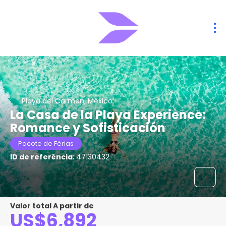
Playa del Carmen, México
La Casa de la Playa Experience:
Romance y Sofisticación
Pacote de Férias
ID de referência:
47130432
Valor total A partir de
US$6,892