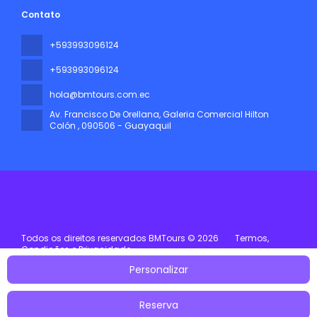
Contato
+593993096124
+593993096124
hola@bmtours.com.ec
Av. Francisco De Orellana, Galeria Comercial Hilton
Colón
, 090506 - Guayaquil
Todos os direitos reservados BMTours © 2026
Termos,
Condições e Privacidade
Personalizar
Reserva