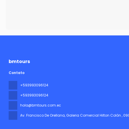
bmtours
Contato
+593993096124
+593993096124
hola@bmtours.com.ec
Av. Francisco De Orellana, Galeria Comercial Hilton Colón
, 0