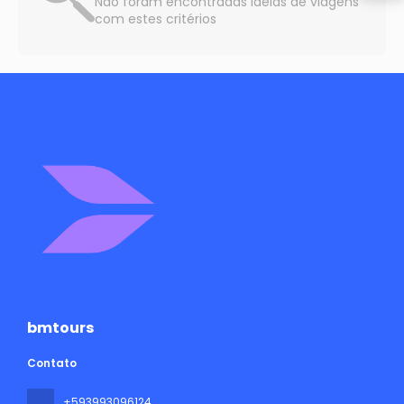
Não foram encontradas ideias de viagens
com estes critérios
bmtours
Contato
+593993096124