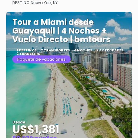
DESTINO:
Nueva York, NY
Ver
Tour a Miami desde
Guayaquil | 4 Noches +
Vuelo Directo | bmtours
1 DESTINOS
2 TRANSPORTES
4 NOCHES
2 ACTIVIDADES
2 TRANSFERS
Paquete de vacaciones
Desde
US$1,381