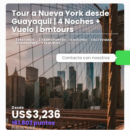
Tour a Nueva York desde
Guayaquil | 4 Noches +
Vuelo | bmtours
1 DESTINOS
2 TRANSPORTES
4 NOCHES
1 ACTIVIDAD
2 TRANSFERS
1 SEGUROS
Contacta con nosotros
Desde
US$3,236
161.803 puntos
Precio total