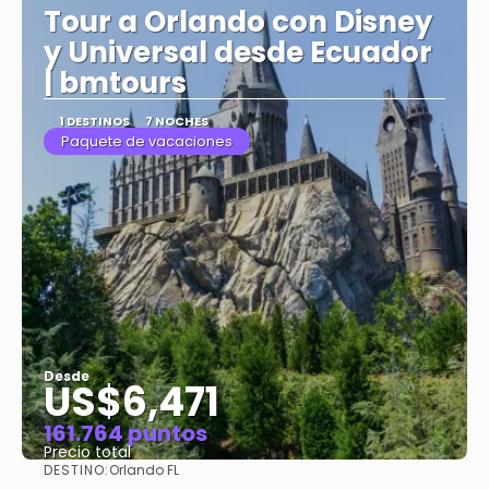
Tour a Orlando con Disney
y Universal desde Ecuador
| bmtours
1 DESTINOS
7 NOCHES
Paquete de vacaciones
Desde
US$6,471
161.764 puntos
Precio total
DESTINO:
Orlando FL
Ver