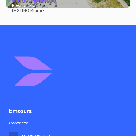
69.072 puntos
Precio total
DESTINO:
Miami FL
Ver
bmtours
Contacto