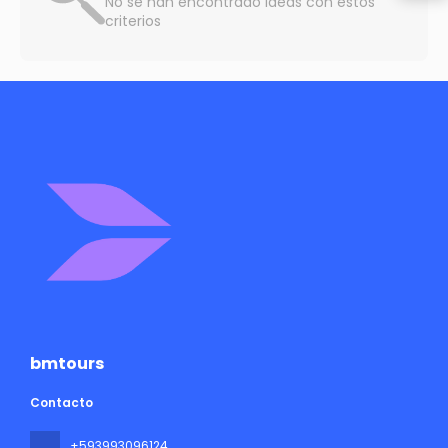
No se han encontrado ideas con estos
criterios
bmtours
Contacto
+593993096124