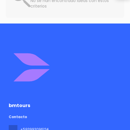
No se han encontrado ideas con estos
criterios
bmtours
Contacto
+593993096124