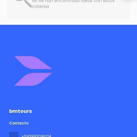
No se han encontrado ideas con estos
criterios
bmtours
Contacto
+593993096124